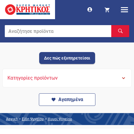
Δες πώς εξυπηρετείσαι
Κατηγορίες προϊόντων
Αγαπημένα
Αρχική
>
Είδη Ψυγείου
>
Χυμοί Ψυγείου