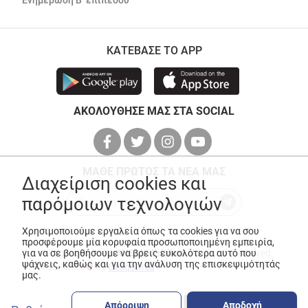
Ενημέρωση Β’ επιπέδου
ΚΑΤΕΒΑΣΕ ΤΟ APP
ΑΚΟΛΟΥΘΗΣΕ ΜΑΣ ΣΤΑ SOCIAL
ΜΑΘΕ ΠΡΩΤΟΣ ΤΑ ΝΕΑ ΜΑΣ
Διαχείριση cookies και
παρόμοιων τεχνολογιών
Χρησιμοποιούμε εργαλεία όπως τα cookies για να σου
προσφέρουμε μία κορυφαία προσωποποιημένη εμπειρία,
για να σε βοηθήσουμε να βρεις ευκολότερα αυτό που
© Copyright 2026
ANEDIK Kritikos
. All Rights Reserved
ψάχνεις, καθώς και για την ανάλυση της επισκεψιμότητάς
Made with
by
Desquared
μας.
Απόρριψη
Αποδοχή