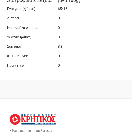
Διατροφικά Στοιχεία
(ανά 100g)
Ενέργεια (kj/kcal)
65/16
Λιπαρά
0
Κορεσμένα Λιπαρά
0
Υδατάνθρακες
3.9
Σάκχαρα
3.8
Φυτικές ίνες
0.1
Πρωτείνες
0
Εξυπηρέτηση πελατών