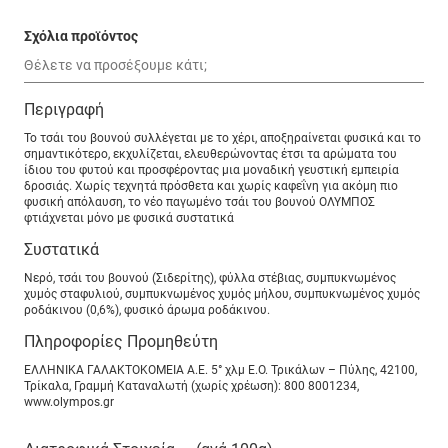
Σχόλια προϊόντος
Περιγραφή
Το τσάι του βουνού συλλέγεται με το χέρι, αποξηραίνεται φυσικά και το
σημαντικότερο, εκχυλίζεται, ελευθερώνοντας έτσι τα αρώματα του
ίδιου του φυτού και προσφέροντας μια μοναδική γευστική εμπειρία
δροσιάς. Χωρίς τεχνητά πρόσθετα και χωρίς καφεΐνη για ακόμη πιο
φυσική απόλαυση, το νέο παγωμένο τσάι του βουνού ΟΛΥΜΠΟΣ
φτιάχνεται μόνο με φυσικά συστατικά
Συστατικά
Νερό, τσάι του βουνού (Σιδερίτης), φύλλα στέβιας, συμπυκνωμένος
χυμός σταφυλιού, συμπυκνωμένος χυμός μήλου, συμπυκνωμένος χυμός
ροδάκινου (0,6%), φυσικό άρωμα ροδάκινου.
Πληροφορίες Προμηθεύτη
ΕΛΛΗΝΙΚΑ ΓΑΛΑΚΤΟΚΟΜΕΙΑ Α.Ε. 5° χλμ Ε.Ο. Τρικάλων – Πύλης, 42100,
Τρίκαλα, Γραμμή Καταναλωτή (χωρίς χρέωση): 800 8001234,
www.olympos.gr