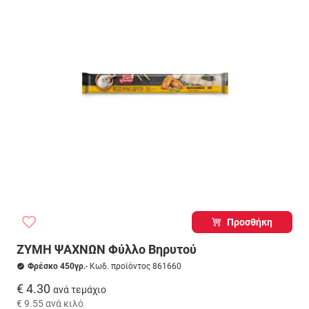
Προσθήκη
ΖΥΜΗ ΨΑΧΝΩΝ Φύλλο Βηρυτού
Φρέσκο 450γρ.
- Κωδ. προϊόντος 861660
€ 4.30
ανά τεμάχιο
€ 9.55
ανά κιλό