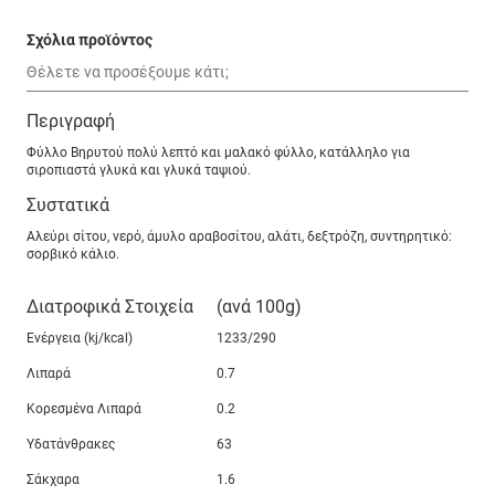
Σχόλια προϊόντος
Περιγραφή
Φύλλο Βηρυτού πολύ λεπτό και µαλακό φύλλο, κατάλληλο για
σιροπιαστά γλυκά και γλυκά ταψιού.
Συστατικά
Αλεύρι σίτου, νερό, άμυλο αραβοσίτου, αλάτι, δεξτρόζη, συντηρητικό:
σορβικό κάλιο.
Διατροφικά Στοιχεία
(ανά 100g)
Ενέργεια (kj/kcal)
1233/290
Λιπαρά
0.7
Κορεσμένα Λιπαρά
0.2
Υδατάνθρακες
63
Σάκχαρα
1.6