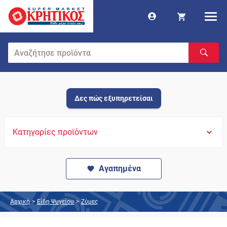
Δες πώς εξυπηρετείσαι
Κατηγορίες προϊόντων
Αγαπημένα
Αρχική
>
Είδη Ψυγείου
>
Ζύμες