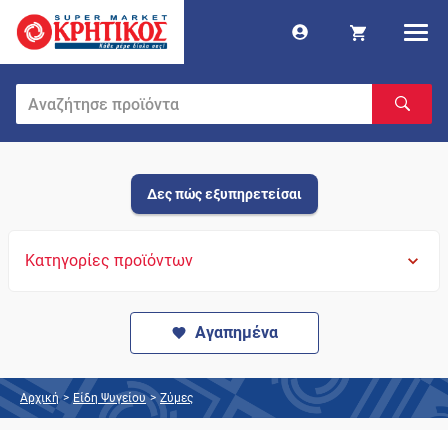
Δες πώς εξυπηρετείσαι
Κατηγορίες προϊόντων
Αγαπημένα
Αρχική
>
Είδη Ψυγείου
>
Ζύμες