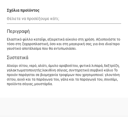
Σχόλια προϊόντος
Περιγραφή
Ελαστικό φύλλο καταΐφι, εξαιρετικά εύκολο στη χρήση. Αξιοποιήστε το
τόσο στη ζαχαροπλαστική, όσο και στη μαγειρική σας, για ένα ιδιαίτερο
γευστικό αποτέλεσμα που θα εντυπωσιάσει.
Συστατικά
Αλεύρι σίτου, νερό, αλάτι, άµυλο αραβοσίτου, φυτικά λιπαρά, δεξτρόζη,
γαλακτωµατοποιητής:λεκιθίνη σόγιας, συντηρητικό:σορβικό κάλιο Το
προιόν παράγεται σε βιοµηχανία τροφίµων που χρησιµοποιεί: γλουτένη
σίτου, αυγό και τα παράγωγα του, γάλα και τα παραγωγά του, σουσάµι,
προϊόντα σόγιας, µουστάρδα.