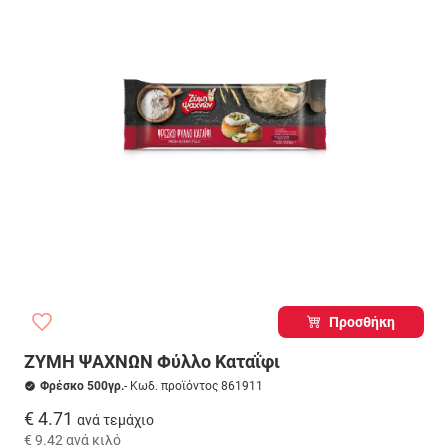
Προσθήκη
ΖΥΜΗ ΨΑΧΝΩΝ Φύλλο Καταΐφι
Φρέσκο 500γρ.
- Κωδ. προϊόντος 861911
€ 4.71
ανά τεμάχιο
€ 9.42
ανά κιλό