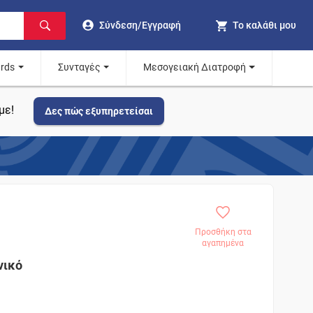
Σύνδεση/Εγγραφή
Το καλάθι μου
ards
Συνταγές
Μεσογειακή Διατροφή
με!
Δες πώς εξυπηρετείσαι
Προσθήκη στα
αγαπημένα
νικό