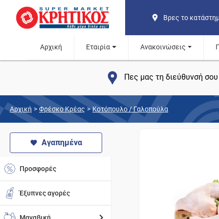
Βρες το κατάστη
Αρχική
Εταιρία
Ανακοινώσεις
Πες μας τη διεύθυνσή σου 
Αρχική
>
Φρέσκο Κρέας
>
Κοτόπουλο / Γαλοπούλα
Αγαπημένα
Προσφορές
Έξυπνες αγορές
Μαναβική