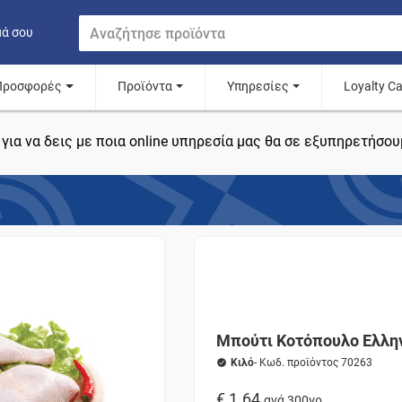
μά σου
Προσφορές
Προϊόντα
Υπηρεσίες
Loyalty C
για να δεις με ποια online υπηρεσία μας θα σε εξυπηρετήσου
Μπούτι Κοτόπουλο Ελλη
Κιλό
- Κωδ. προϊόντος 70263
€ 1.64
ανά 300γρ.