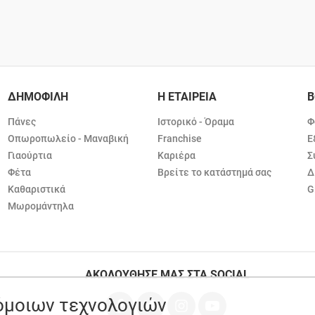
ΔΗΜΟΦΙΛΗ
Η ΕΤΑΙΡΕΙΑ
Β
Πάνες
Ιστορικό - Όραμα
Φ
Οπωροπωλείο - Μαναβική
Franchise
Ε
Γιαούρτια
Καριέρα
Σ
Φέτα
Βρείτε το κατάστημά σας
Δ
Καθαριστικά
G
Μωρομάντηλα
ΑΚΟΛΟΥΘΗΣΕ ΜΑΣ ΣΤΑ SOCIAL
ρόμοιων τεχνολογιών