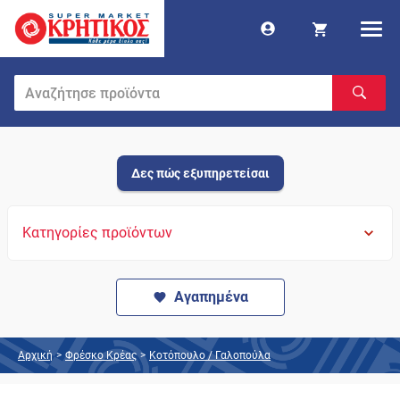
Δες πώς εξυπηρετείσαι
Κατηγορίες προϊόντων
Αγαπημένα
Αρχική
>
Φρέσκο Κρέας
>
Κοτόπουλο / Γαλοπούλα