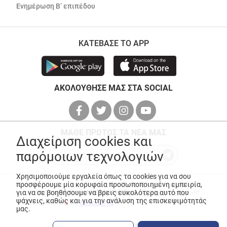
Ενημέρωση Β’ επιπέδου
ΚΑΤΕΒΑΣΕ ΤΟ APP
ΑΚΟΛΟΥΘΗΣΕ ΜΑΣ ΣΤΑ SOCIAL
ΜΑΘΕ ΠΡΩΤΟΣ ΤΑ ΝΕΑ ΜΑΣ
Διαχείριση cookies και
παρόμοιων τεχνολογιών
Χρησιμοποιούμε εργαλεία όπως τα cookies για να σου
προσφέρουμε μία κορυφαία προσωποποιημένη εμπειρία,
για να σε βοηθήσουμε να βρεις ευκολότερα αυτό που
© Copyright 2026
ANEDIK Kritikos
. All Rights Reserved
ψάχνεις, καθώς και για την ανάλυση της επισκεψιμότητάς
Made with
by
Desquared
μας.