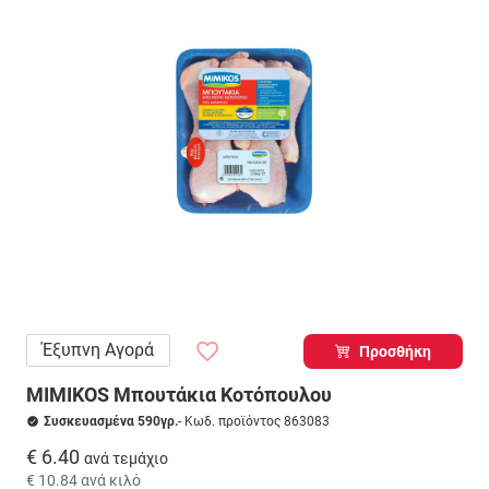
Έξυπνη Αγορά
Προσθήκη
MIMIKOS Μπουτάκια Κοτόπουλου
Συσκευασμένα 590γρ.
- Κωδ. προϊόντος 863083
€ 6.40
ανά τεμάχιο
€ 10.84
ανά κιλό