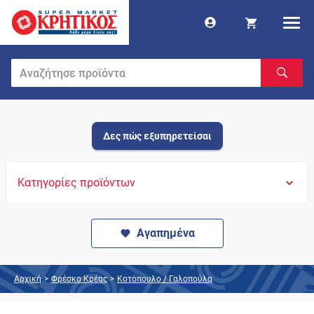
Δες πώς εξυπηρετείσαι
Κατηγορίες προϊόντων
Αγαπημένα
Αρχική
>
Φρέσκο Κρέας
>
Κοτόπουλο / Γαλοπούλα