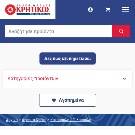
Δες πώς εξυπηρετείσαι
Κατηγορίες προϊόντων
Αγαπημένα
Αρχική
>
Φρέσκο Κρέας
>
Κοτόπουλο / Γαλοπούλα