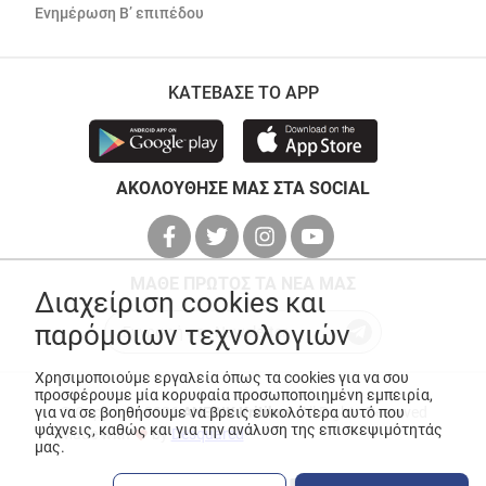
Ενημέρωση Β’ επιπέδου
ΚΑΤΕΒΑΣΕ ΤΟ APP
ΑΚΟΛΟΥΘΗΣΕ ΜΑΣ ΣΤΑ SOCIAL
ΜΑΘΕ ΠΡΩΤΟΣ ΤΑ ΝΕΑ ΜΑΣ
Διαχείριση cookies και
παρόμοιων τεχνολογιών
Χρησιμοποιούμε εργαλεία όπως τα cookies για να σου
προσφέρουμε μία κορυφαία προσωποποιημένη εμπειρία,
για να σε βοηθήσουμε να βρεις ευκολότερα αυτό που
© Copyright 2026
ANEDIK Kritikos
. All Rights Reserved
ψάχνεις, καθώς και για την ανάλυση της επισκεψιμότητάς
Made with
by
Desquared
μας.