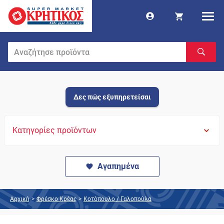
Δες πώς εξυπηρετείσαι
Κατηγορίες προϊόντων
Αγαπημένα
Αρχική
>
Φρέσκο Κρέας
>
Κοτόπουλο / Γαλοπούλα