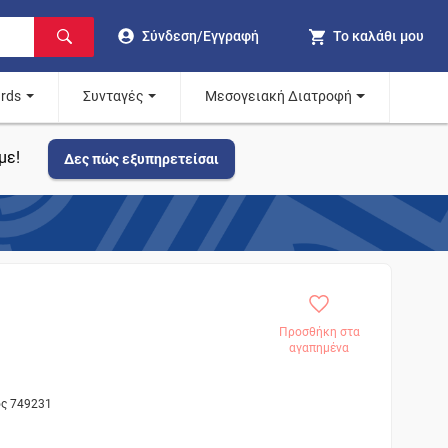
Σύνδεση/Εγγραφή
Το καλάθι μου
ards
Συνταγές
Μεσογειακή Διατροφή
με!
Δες πώς εξυπηρετείσαι
Προσθήκη στα
αγαπημένα
ος 749231