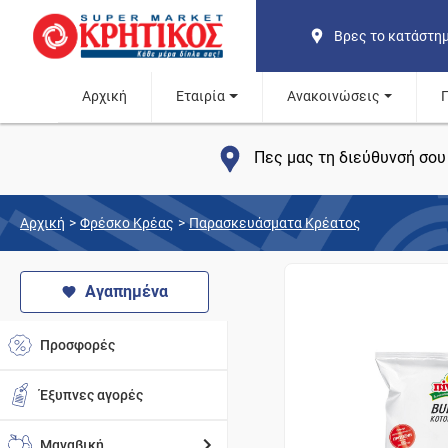
Βρες το κατάστη
Αρχική
Εταιρία
Ανακοινώσεις
Πες μας τη διεύθυνσή σου 
Αρχική
>
Φρέσκο Κρέας
>
Παρασκευάσματα Κρέατος
Αγαπημένα
Προσφορές
Έξυπνες αγορές
Μαναβική