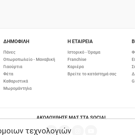
ΔΗΜΟΦΙΛΗ
Η ΕΤΑΙΡΕΙΑ
Β
Πάνες
Ιστορικό - Όραμα
Φ
Οπωροπωλείο - Μαναβική
Franchise
Ε
Γιαούρτια
Καριέρα
Σ
Φέτα
Βρείτε το κατάστημά σας
Δ
Καθαριστικά
G
Μωρομάντηλα
ΑΚΟΛΟΥΘΗΣΕ ΜΑΣ ΣΤΑ SOCIAL
ρόμοιων τεχνολογιών