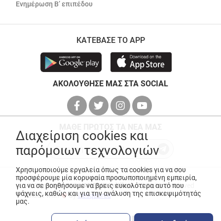
Ενημέρωση Β’ επιπέδου
ΚΑΤΕΒΑΣΕ ΤΟ APP
ΑΚΟΛΟΥΘΗΣΕ ΜΑΣ ΣΤΑ SOCIAL
ΜΑΘΕ ΠΡΩΤΟΣ ΤΑ ΝΕΑ ΜΑΣ
Διαχείριση cookies και
παρόμοιων τεχνολογιών
Χρησιμοποιούμε εργαλεία όπως τα cookies για να σου
προσφέρουμε μία κορυφαία προσωποποιημένη εμπειρία,
για να σε βοηθήσουμε να βρεις ευκολότερα αυτό που
© Copyright 2026
ANEDIK Kritikos
. All Rights Reserved
ψάχνεις, καθώς και για την ανάλυση της επισκεψιμότητάς
Made with
by
Desquared
μας.