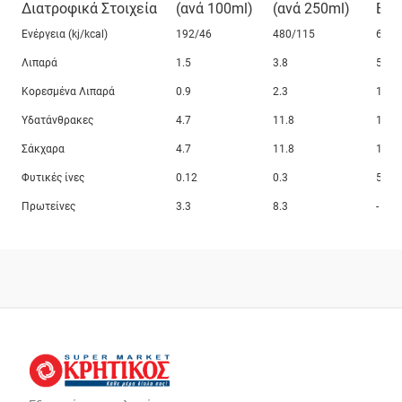
Διατροφικά Στοιχεία
(ανά 100ml)
(ανά
250ml
)
Ε.Η
Ενέργεια (kj/kcal)
192/46
480/115
6
Λιπαρά
1.5
3.8
5
Κορεσμένα Λιπαρά
0.9
2.3
11
Υδατάνθρακες
4.7
11.8
13
Σάκχαρα
4.7
11.8
13
Φυτικές ίνες
0.12
0.3
5
Πρωτείνες
3.3
8.3
-