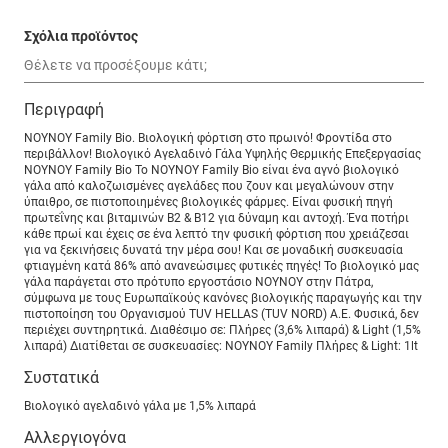
Σχόλια προϊόντος
Περιγραφή
NOYNOY Family Bio. Βιολογική φόρτιση στο πρωινό! Φροντίδα στο
περιβάλλον! Βιολογικό Αγελαδινό Γάλα Υψηλής Θερμικής Επεξεργασίας
ΝΟΥΝΟΥ Family Bio Το ΝΟΥΝΟΥ Family Bio είναι ένα αγνό βιολογικό
γάλα από καλοζωισμένες αγελάδες που ζουν και μεγαλώνουν στην
ύπαιθρο, σε πιστοποιημένες βιολογικές φάρμες. Είναι φυσική πηγή
πρωτεΐνης και βιταμινών Β2 & Β12 για δύναμη και αντοχή. Ένα ποτήρι
κάθε πρωί και έχεις σε ένα λεπτό την φυσική φόρτιση που χρειάζεσαι
για να ξεκινήσεις δυνατά την μέρα σου! Και σε μοναδική συσκευασία
φτιαγμένη κατά 86% από ανανεώσιμες φυτικές πηγές! Το βιολογικό μας
γάλα παράγεται στο πρότυπο εργοστάσιο ΝΟΥΝΟΥ στην Πάτρα,
σύμφωνα με τους Ευρωπαϊκούς κανόνες βιολογικής παραγωγής και την
πιστοποίηση του Οργανισμού TUV HELLAS (TUV NORD) A.E. Φυσικά, δεν
περιέχει συντηρητικά. Διαθέσιμο σε: Πλήρες (3,6% λιπαρά) & Light (1,5%
λιπαρά) Διατίθεται σε συσκευασίες: ΝΟΥΝΟΥ Family Πλήρες & Light: 1lt
Συστατικά
Βιολογικό αγελαδινό γάλα με 1,5% λιπαρά
Αλλεργιογόνα