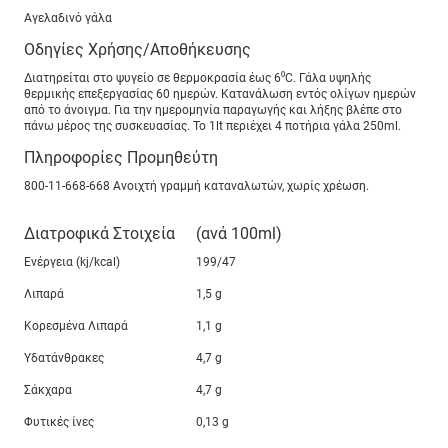
Αγελαδινό γάλα
Οδηγίες Χρήσης/Αποθήκευσης
Διατηρείται στο ψυγείο σε θερμοκρασία έως 6⁰C. Γάλα υψηλής
θερμικής επεξεργασίας 60 ημερών. Κατανάλωση εντός ολίγων ημερών
από το άνοιγμα. Για την ημερομηνία παραγωγής και λήξης βλέπε στο
πάνω μέρος της συσκευασίας. To 1lt περιέχει 4 ποτήρια γάλα 250ml.
Πληροφορίες Προμηθεύτη
800-11-668-668 Ανοιχτή γραμμή καταναλωτών, χωρίς χρέωση.
Διατροφικά Στοιχεία
(ανά 100ml)
Ενέργεια (kj/kcal)
199/47
Λιπαρά
1,5 g
Κορεσμένα Λιπαρά
1,1 g
Υδατάνθρακες
4,7 g
Σάκχαρα
4,7 g
Φυτικές ίνες
0,13 g