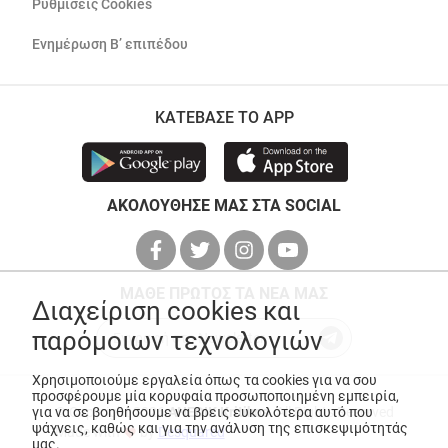
Ρυθμίσεις Cookies
Ενημέρωση Β’ επιπέδου
ΚΑΤΕΒΑΣΕ ΤΟ APP
ΑΚΟΛΟΥΘΗΣΕ ΜΑΣ ΣΤΑ SOCIAL
ΜΑΘΕ ΠΡΩΤΟΣ ΤΑ ΝΕΑ ΜΑΣ
Διαχείριση cookies και
παρόμοιων τεχνολογιών
Χρησιμοποιούμε εργαλεία όπως τα cookies για να σου
προσφέρουμε μία κορυφαία προσωποποιημένη εμπειρία,
για να σε βοηθήσουμε να βρεις ευκολότερα αυτό που
© Copyright 2026
ANEDIK Kritikos
. All Rights Reserved
ψάχνεις, καθώς και για την ανάλυση της επισκεψιμότητάς
Made with
by
Desquared
μας.