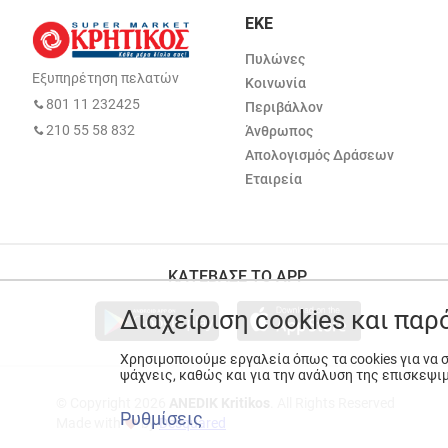
ΕΚΕ
Πυλώνες
Εξυπηρέτηση πελατών
Κοινωνία
801 11 232425
Περιβάλλον
210 55 58 832
Άνθρωπος
Απολογισμός Δράσεων
Εταιρεία
ΚΑΤΕΒΑΣΕ ΤΟ APP
Διαχείριση cookies και πα
Χρησιμοποιούμε εργαλεία όπως τα cookies για να
ψάχνεις, καθώς και για την ανάλυση της επισκεψι
© Copyright 2026
ANEDIK Kritikos
. All Rights Reserved
Ρυθμίσεις
Made with
by
Desquared