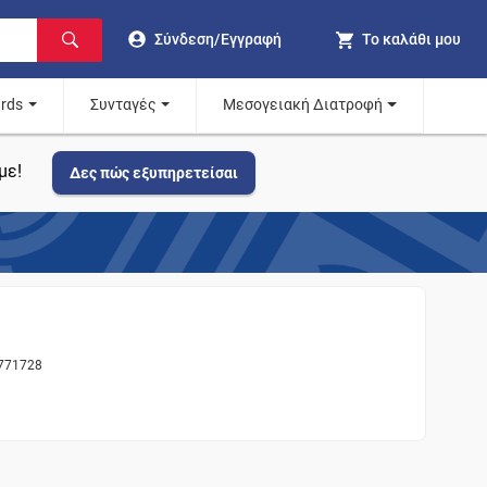
Σύνδεση/Εγγραφή
Το καλάθι μου
ards
Συνταγές
Μεσογειακή Διατροφή
με!
Δες πώς εξυπηρετείσαι
 771728