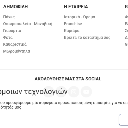
ΔΗΜΟΦΙΛΗ
Η ΕΤΑΙΡΕΙΑ
Β
Πάνες
Ιστορικό - Όραμα
Φ
Οπωροπωλείο - Μαναβική
Franchise
Ε
Γιαούρτια
Καριέρα
Σ
Φέτα
Βρείτε το κατάστημά σας
Δ
Καθαριστικά
G
Μωρομάντηλα
ΑΚΟΛΟΥΘΗΣΕ ΜΑΣ ΣΤΑ SOCIAL
ρόμοιων τεχνολογιών
 σου προσφέρουμε μία κορυφαία προσωποποιημένη εμπειρία, για να σ
μότητάς μας.