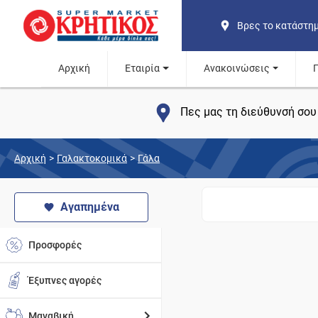
Βρες το κατάστη
Αρχική
Εταιρία
Ανακοινώσεις
Πες μας τη διεύθυνσή σου 
Αρχική
>
Γαλακτοκομικά
>
Γάλα
Αγαπημένα
Προσφορές
Έξυπνες αγορές
Μαναβική