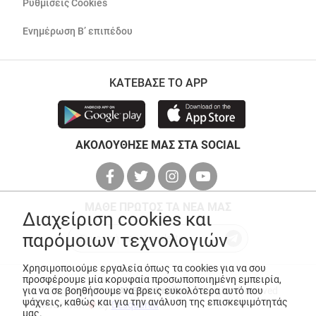
Ρυθμίσεις Cookies
Ενημέρωση Β’ επιπέδου
ΚΑΤΕΒΑΣΕ ΤΟ APP
ΑΚΟΛΟΥΘΗΣΕ ΜΑΣ ΣΤΑ SOCIAL
ΜΑΘΕ ΠΡΩΤΟΣ ΤΑ ΝΕΑ ΜΑΣ
Διαχείριση cookies και
παρόμοιων τεχνολογιών
Χρησιμοποιούμε εργαλεία όπως τα cookies για να σου
προσφέρουμε μία κορυφαία προσωποποιημένη εμπειρία,
για να σε βοηθήσουμε να βρεις ευκολότερα αυτό που
© Copyright 2026
ANEDIK Kritikos
. All Rights Reserved
ψάχνεις, καθώς και για την ανάλυση της επισκεψιμότητάς
Made with
by
Desquared
μας.