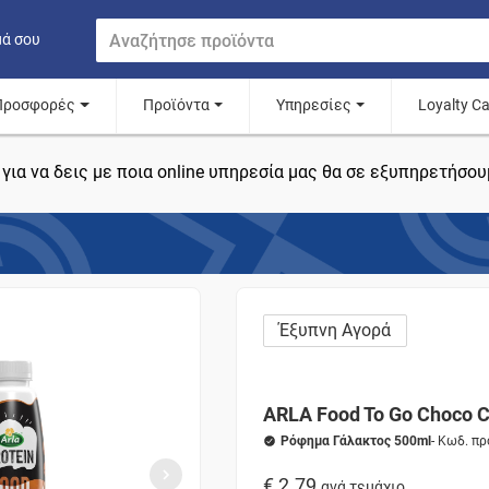
μά σου
Προσφορές
Προϊόντα
Υπηρεσίες
Loyalty C
για να δεις με ποια online υπηρεσία μας θα σε εξυπηρετήσου
Έξυπνη Αγορά
ARLA Food To Go Choco 
Ρόφημα Γάλακτος 500ml
- Κωδ. π
€ 2.79
ανά τεμάχιο