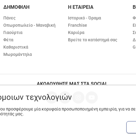
ΔΗΜΟΦΙΛΗ
Η ΕΤΑΙΡΕΙΑ
Β
Πάνες
Ιστορικό - Όραμα
Φ
Οπωροπωλείο - Μαναβική
Franchise
Ε
Γιαούρτια
Καριέρα
Σ
Φέτα
Βρείτε το κατάστημά σας
Δ
Καθαριστικά
G
Μωρομάντηλα
ΑΚΟΛΟΥΘΗΣΕ ΜΑΣ ΣΤΑ SOCIAL
ρόμοιων τεχνολογιών
 σου προσφέρουμε μία κορυφαία προσωποποιημένη εμπειρία, για να σ
μότητάς μας.