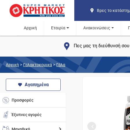
Βρες το κατάστη
Αρχική
Εταιρία
Ανακοινώσεις
Πες μας τη διεύθυνσή σου 
Αρχική
>
Γαλακτοκομικά
>
Γάλα
Αγαπημένα
Προσφορές
Έξυπνες αγορές
Μαναβική