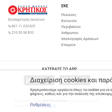
ΕΚΕ
Πυλώνες
Εξυπηρέτηση πελατών
Κοινωνία
801 11 232425
Περιβάλλον
210 55 58 832
Άνθρωπος
Απολογισμός Δράσεων
Εταιρεία
ΚΑΤΕΒΑΣΕ ΤΟ APP
Διαχείριση cookies και πα
Χρησιμοποιούμε εργαλεία όπως τα cookies για να
ψάχνεις, καθώς και για την ανάλυση της επισκεψι
© Copyright 2026
ANEDIK Kritikos
. All Rights Reserved
Ρυθμίσεις
Made with
by
Desquared