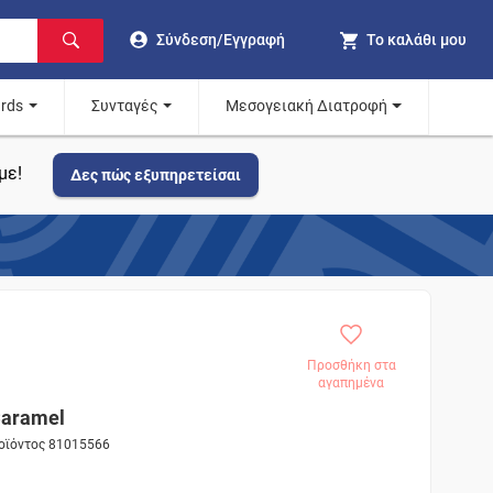
Σύνδεση/Εγγραφή
Το καλάθι μου
ards
Συνταγές
Μεσογειακή Διατροφή
με!
Δες πώς εξυπηρετείσαι
Προσθήκη στα
αγαπημένα
Caramel
ροϊόντος 81015566