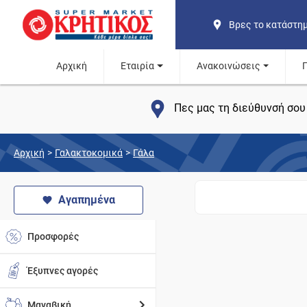
Βρες το κατάστη
Αρχική
Εταιρία
Ανακοινώσεις
Πες μας τη διεύθυνσή σου 
Αρχική
>
Γαλακτοκομικά
>
Γάλα
Αγαπημένα
Προσφορές
Έξυπνες αγορές
Μαναβική