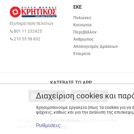
ΕΚΕ
Πυλώνες
Εξυπηρέτηση πελατών
Κοινωνία
801 11 232425
Περιβάλλον
210 55 58 832
Άνθρωπος
Απολογισμός Δράσεων
Εταιρεία
ΚΑΤΕΒΑΣΕ ΤΟ APP
Διαχείριση cookies και πα
Χρησιμοποιούμε εργαλεία όπως τα cookies για να
ψάχνεις, καθώς και για την ανάλυση της επισκεψι
© Copyright 2026
ANEDIK Kritikos
. All Rights Reserved
Ρυθμίσεις
Made with
by
Desquared