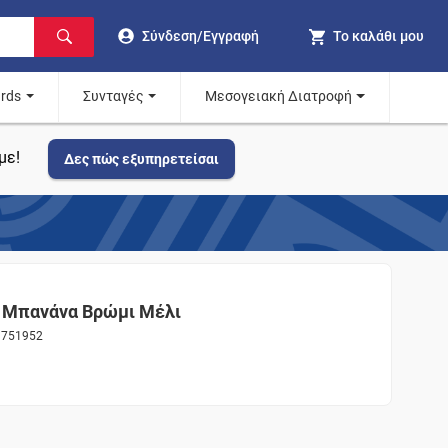
Σύνδεση/Εγγραφή
Το καλάθι μου
ards
Συνταγές
Μεσογειακή Διατροφή
με!
Δες πώς εξυπηρετείσαι
Μπανάνα Βρώμι Μέλι
ς 751952