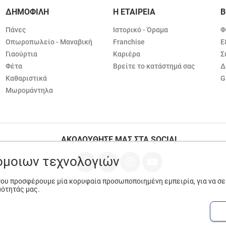
ΔΗΜΟΦΙΛΗ
Η ΕΤΑΙΡΕΙΑ
Β
Πάνες
Ιστορικό - Όραμα
Φ
Οπωροπωλείο - Μαναβική
Franchise
Ε
Γιαούρτια
Καριέρα
Σ
Φέτα
Βρείτε το κατάστημά σας
Δ
Καθαριστικά
G
Μωρομάντηλα
ΑΚΟΛΟΥΘΗΣΕ ΜΑΣ ΣΤΑ SOCIAL
ρόμοιων τεχνολογιών
 σου προσφέρουμε μία κορυφαία προσωποποιημένη εμπειρία, για να σ
μότητάς μας.