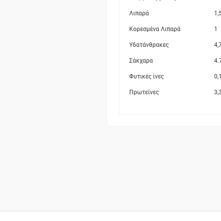
Λιπαρά
1,
Κορεσμένα Λιπαρά
1
Υδατάνθρακες
4,
Σάκχαρα
4.
Φυτικές ίνες
0,
Πρωτείνες
3,