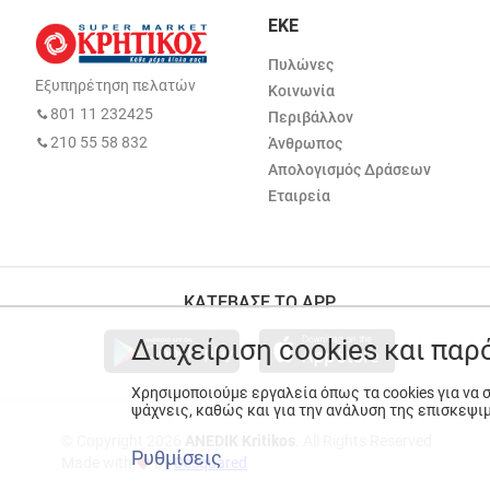
ΕΚΕ
Πυλώνες
Εξυπηρέτηση πελατών
Κοινωνία
801 11 232425
Περιβάλλον
210 55 58 832
Άνθρωπος
Απολογισμός Δράσεων
Εταιρεία
ΚΑΤΕΒΑΣΕ ΤΟ APP
Διαχείριση cookies και πα
Χρησιμοποιούμε εργαλεία όπως τα cookies για να
ψάχνεις, καθώς και για την ανάλυση της επισκεψι
© Copyright 2026
ANEDIK Kritikos
. All Rights Reserved
Ρυθμίσεις
Made with
by
Desquared