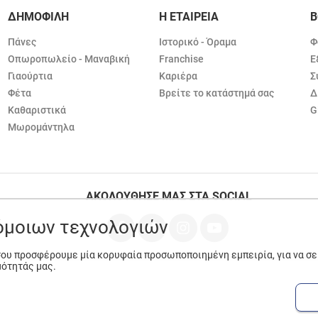
ΔΗΜΟΦΙΛΗ
Η ΕΤΑΙΡΕΙΑ
Β
Πάνες
Ιστορικό - Όραμα
Φ
Οπωροπωλείο - Μαναβική
Franchise
Ε
Γιαούρτια
Καριέρα
Σ
Φέτα
Βρείτε το κατάστημά σας
Δ
Καθαριστικά
G
Μωρομάντηλα
ΑΚΟΛΟΥΘΗΣΕ ΜΑΣ ΣΤΑ SOCIAL
ρόμοιων τεχνολογιών
 σου προσφέρουμε μία κορυφαία προσωποποιημένη εμπειρία, για να σ
μότητάς μας.