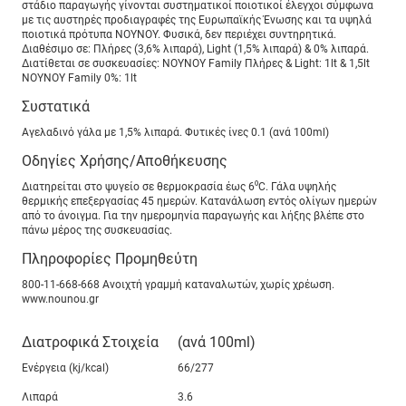
στάδιο παραγωγής γίνονται συστηµατικοί ποιοτικοί έλεγχοι σύµφωνα
µε τις αυστηρές προδιαγραφές της Ευρωπαϊκής Ένωσης και τα υψηλά
ποιοτικά πρότυπα ΝΟΥΝΟΥ. Φυσικά, δεν περιέχει συντηρητικά.
∆ιαθέσιµο σε: Πλήρες (3,6% λιπαρά), Light (1,5% λιπαρά) & 0% λιπαρά.
∆ιατίθεται σε συσκευασίες: ΝΟΥΝΟΥ Family Πλήρες & Light: 1lt & 1,5lt
ΝΟΥΝΟΥ Family 0%: 1lt
Συστατικά
Αγελαδινό γάλα με 1,5% λιπαρά. Φυτικές ίνες 0.1 (ανά 100ml)
Οδηγίες Χρήσης/Αποθήκευσης
Διατηρείται στο ψυγείο σε θερμοκρασία έως 6⁰C. Γάλα υψηλής
θερμικής επεξεργασίας 45 ημερών. Κατανάλωση εντός ολίγων ημερών
από το άνοιγμα. Για την ημερομηνία παραγωγής και λήξης βλέπε στο
πάνω μέρος της συσκευασίας.
Πληροφορίες Προμηθεύτη
800-11-668-668 Ανοιχτή γραμμή καταναλωτών, χωρίς χρέωση.
www.nounou.gr
Διατροφικά Στοιχεία
(ανά 100ml)
Ενέργεια (kj/kcal)
66/277
Λιπαρά
3.6