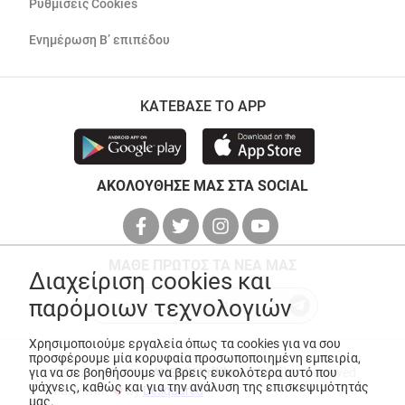
Ρυθμίσεις Cookies
Ενημέρωση Β’ επιπέδου
ΚΑΤΕΒΑΣΕ ΤΟ APP
ΑΚΟΛΟΥΘΗΣΕ ΜΑΣ ΣΤΑ SOCIAL
ΜΑΘΕ ΠΡΩΤΟΣ ΤΑ ΝΕΑ ΜΑΣ
Διαχείριση cookies και
παρόμοιων τεχνολογιών
Χρησιμοποιούμε εργαλεία όπως τα cookies για να σου
προσφέρουμε μία κορυφαία προσωποποιημένη εμπειρία,
για να σε βοηθήσουμε να βρεις ευκολότερα αυτό που
© Copyright 2026
ANEDIK Kritikos
. All Rights Reserved
ψάχνεις, καθώς και για την ανάλυση της επισκεψιμότητάς
Made with
by
Desquared
μας.