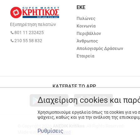
ΕΚΕ
Πυλώνες
Εξυπηρέτηση πελατών
Κοινωνία
801 11 232425
Περιβάλλον
210 55 58 832
Άνθρωπος
Απολογισμός Δράσεων
Εταιρεία
ΚΑΤΕΒΑΣΕ ΤΟ APP
Διαχείριση cookies και πα
Χρησιμοποιούμε εργαλεία όπως τα cookies για να
ψάχνεις, καθώς και για την ανάλυση της επισκεψι
© Copyright 2026
ANEDIK Kritikos
. All Rights Reserved
Ρυθμίσεις
Made with
by
Desquared