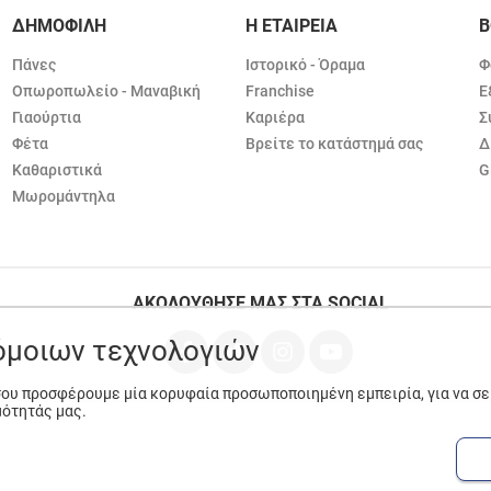
ΔΗΜΟΦΙΛΗ
Η ΕΤΑΙΡΕΙΑ
Β
Πάνες
Ιστορικό - Όραμα
Φ
Οπωροπωλείο - Μαναβική
Franchise
Ε
Γιαούρτια
Καριέρα
Σ
Φέτα
Βρείτε το κατάστημά σας
Δ
Καθαριστικά
G
Μωρομάντηλα
ΑΚΟΛΟΥΘΗΣΕ ΜΑΣ ΣΤΑ SOCIAL
ρόμοιων τεχνολογιών
 σου προσφέρουμε μία κορυφαία προσωποποιημένη εμπειρία, για να σ
μότητάς μας.