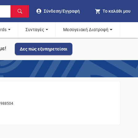
Σύνδεση/Εγγραφή
Το καλάθι μου
ards
Συνταγές
Μεσογειακή Διατροφή
με!
Δες πώς εξυπηρετείσαι
ς 988504