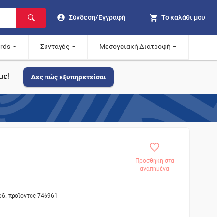
Σύνδεση/Εγγραφή
Το καλάθι μου
ards
Συνταγές
Μεσογειακή Διατροφή
με!
Δες πώς εξυπηρετείσαι
Προσθήκη στα
αγαπημένα
ωδ. προϊόντος 746961