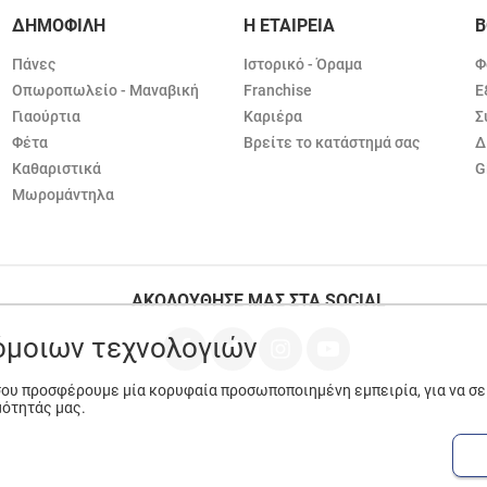
ΔΗΜΟΦΙΛΗ
Η ΕΤΑΙΡΕΙΑ
Β
Πάνες
Ιστορικό - Όραμα
Φ
Οπωροπωλείο - Μαναβική
Franchise
Ε
Γιαούρτια
Καριέρα
Σ
Φέτα
Βρείτε το κατάστημά σας
Δ
Καθαριστικά
G
Μωρομάντηλα
ΑΚΟΛΟΥΘΗΣΕ ΜΑΣ ΣΤΑ SOCIAL
ρόμοιων τεχνολογιών
 σου προσφέρουμε μία κορυφαία προσωποποιημένη εμπειρία, για να σ
μότητάς μας.