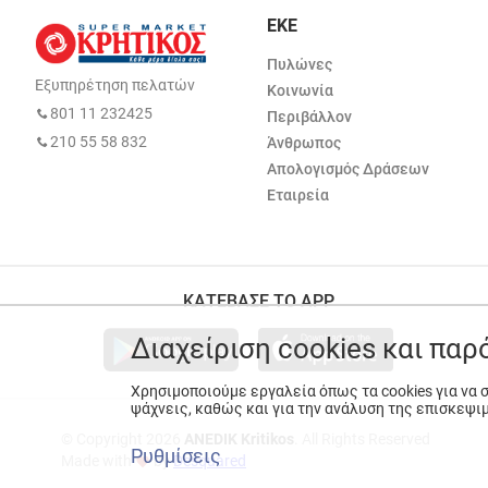
ΕΚΕ
Πυλώνες
Εξυπηρέτηση πελατών
Κοινωνία
801 11 232425
Περιβάλλον
210 55 58 832
Άνθρωπος
Απολογισμός Δράσεων
Εταιρεία
ΚΑΤΕΒΑΣΕ ΤΟ APP
Διαχείριση cookies και πα
Χρησιμοποιούμε εργαλεία όπως τα cookies για να
ψάχνεις, καθώς και για την ανάλυση της επισκεψι
© Copyright 2026
ANEDIK Kritikos
. All Rights Reserved
Ρυθμίσεις
Made with
by
Desquared