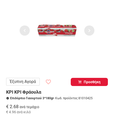
Έξυπνη Αγορά
Προσθήκη
ΚΡΙ ΚΡΙ Φράουλα
Επιδόρπιο Γιαουρτιού 3*180gr
- Κωδ. προϊόντος 81010425
€ 2.68
ανά τεμάχιο
€ 4.96
ανά κιλό