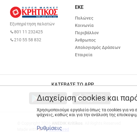
ΕΚΕ
Πυλώνες
Εξυπηρέτηση πελατών
Κοινωνία
801 11 232425
Περιβάλλον
210 55 58 832
Άνθρωπος
Απολογισμός Δράσεων
Εταιρεία
ΚΑΤΕΒΑΣΕ ΤΟ APP
Διαχείριση cookies και πα
Χρησιμοποιούμε εργαλεία όπως τα cookies για να
ψάχνεις, καθώς και για την ανάλυση της επισκεψι
© Copyright 2026
ANEDIK Kritikos
. All Rights Reserved
Ρυθμίσεις
Made with
by
Desquared