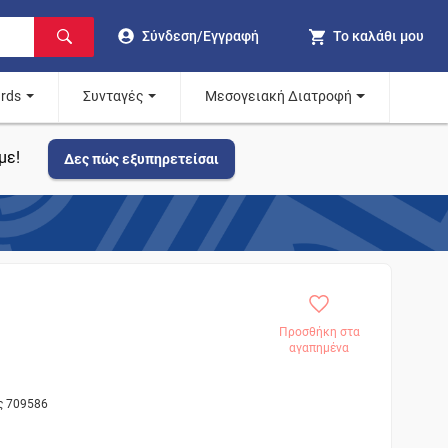
Σύνδεση/Εγγραφή
Το καλάθι μου
ards
Συνταγές
Μεσογειακή Διατροφή
με!
Δες πώς εξυπηρετείσαι
Προσθήκη στα
αγαπημένα
ς 709586