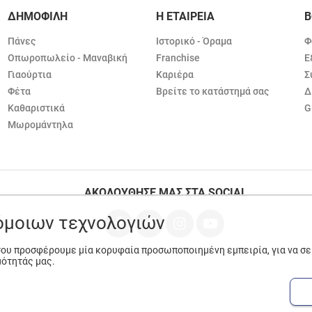
ΔΗΜΟΦΙΛΗ
Η ΕΤΑΙΡΕΙΑ
Β
Πάνες
Ιστορικό - Όραμα
Φ
Οπωροπωλείο - Μαναβική
Franchise
Ε
Γιαούρτια
Καριέρα
Σ
Φέτα
Βρείτε το κατάστημά σας
Δ
Καθαριστικά
G
Μωρομάντηλα
ΑΚΟΛΟΥΘΗΣΕ ΜΑΣ ΣΤΑ SOCIAL
ρόμοιων τεχνολογιών
 σου προσφέρουμε μία κορυφαία προσωποποιημένη εμπειρία, για να σ
μότητάς μας.