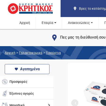
Βρες το κατάστη
Αρχική
Εταιρία
Ανακοινώσεις
Πες μας τη διεύθυνσή σου 
Αρχική
>
Γαλακτοκομικά
>
Γιαούρτια
Αγαπημένα
Προσφορές
Έξυπνες αγορές
Μαναβική