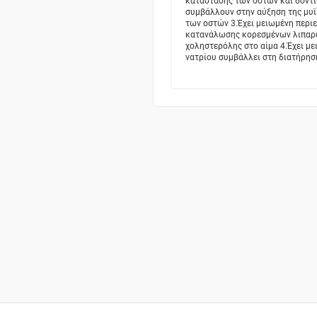
κατάστασης των οστών και δοντι
συμβάλλουν στην αύξηση της μυϊ
των οστών 3.Έχει μειωμένη περιε
κατανάλωσης κορεσμένων λιπαρώ
χοληστερόλης στο αίμα 4.Έχει μ
νατρίου συμβάλλει στη διατήρησ