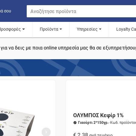
μά σου
Προσφορές
Προϊόντα
Υπηρεσίες
Loyalty C
για να δεις με ποια online υπηρεσία μας θα σε εξυπηρετήσου
ΟΛΥΜΠΟΣ Κεφίρ 1%
Γιαούρτι 2*150γρ.
- Κωδ. προϊόντο
€ 2.38
ανά τεμάχιο