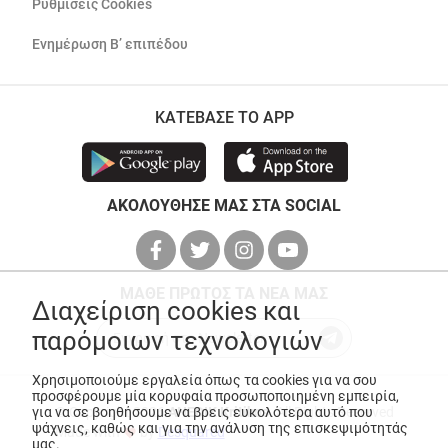
Ρυθμίσεις Cookies
Ενημέρωση Β’ επιπέδου
ΚΑΤΕΒΑΣΕ ΤΟ APP
ΑΚΟΛΟΥΘΗΣΕ ΜΑΣ ΣΤΑ SOCIAL
ΜΑΘΕ ΠΡΩΤΟΣ ΤΑ ΝΕΑ ΜΑΣ
Διαχείριση cookies και
παρόμοιων τεχνολογιών
Χρησιμοποιούμε εργαλεία όπως τα cookies για να σου
προσφέρουμε μία κορυφαία προσωποποιημένη εμπειρία,
για να σε βοηθήσουμε να βρεις ευκολότερα αυτό που
© Copyright 2026
ANEDIK Kritikos
. All Rights Reserved
ψάχνεις, καθώς και για την ανάλυση της επισκεψιμότητάς
Made with
by
Desquared
μας.