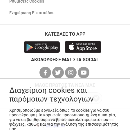
Ρυθμίσεις Cookies
Ενημέρωση Β’ επιπέδου
ΚΑΤΕΒΑΣΕ ΤΟ APP
ΑΚΟΛΟΥΘΗΣΕ ΜΑΣ ΣΤΑ SOCIAL
ΜΑΘΕ ΠΡΩΤΟΣ ΤΑ ΝΕΑ ΜΑΣ
Διαχείριση cookies και
παρόμοιων τεχνολογιών
Χρησιμοποιούμε εργαλεία όπως τα cookies για να σου
προσφέρουμε μία κορυφαία προσωποποιημένη εμπειρία,
για να σε βοηθήσουμε να βρεις ευκολότερα αυτό που
© Copyright 2026
ANEDIK Kritikos
. All Rights Reserved
ψάχνεις, καθώς και για την ανάλυση της επισκεψιμότητάς
Made with
by
Desquared
μας.