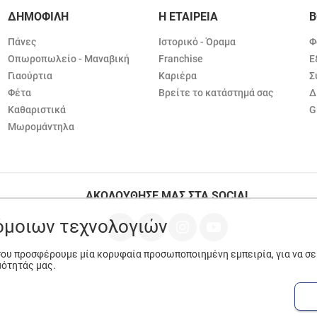
ΔΗΜΟΦΙΛΗ
Η ΕΤΑΙΡΕΙΑ
Β
Πάνες
Ιστορικό - Όραμα
Φ
Οπωροπωλείο - Μαναβική
Franchise
Ε
Γιαούρτια
Καριέρα
Σ
Φέτα
Βρείτε το κατάστημά σας
Δ
Καθαριστικά
G
Μωρομάντηλα
ΑΚΟΛΟΥΘΗΣΕ ΜΑΣ ΣΤΑ SOCIAL
ρόμοιων τεχνολογιών
 σου προσφέρουμε μία κορυφαία προσωποποιημένη εμπειρία, για να σ
μότητάς μας.