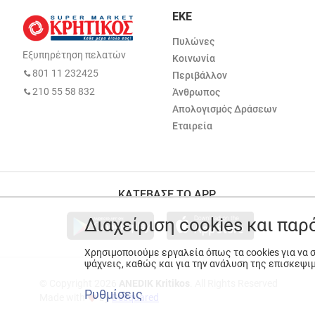
ΕΚΕ
Πυλώνες
Εξυπηρέτηση πελατών
Κοινωνία
801 11 232425
Περιβάλλον
210 55 58 832
Άνθρωπος
Απολογισμός Δράσεων
Εταιρεία
ΚΑΤΕΒΑΣΕ ΤΟ APP
Διαχείριση cookies και πα
Χρησιμοποιούμε εργαλεία όπως τα cookies για να
ψάχνεις, καθώς και για την ανάλυση της επισκεψι
© Copyright 2026
ANEDIK Kritikos
. All Rights Reserved
Ρυθμίσεις
Made with
by
Desquared