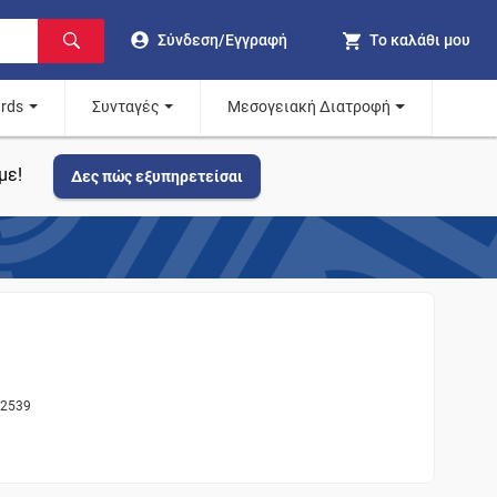
Σύνδεση/Εγγραφή
Το καλάθι μου
ards
Συνταγές
Μεσογειακή Διατροφή
με!
Δες πώς εξυπηρετείσαι
12539