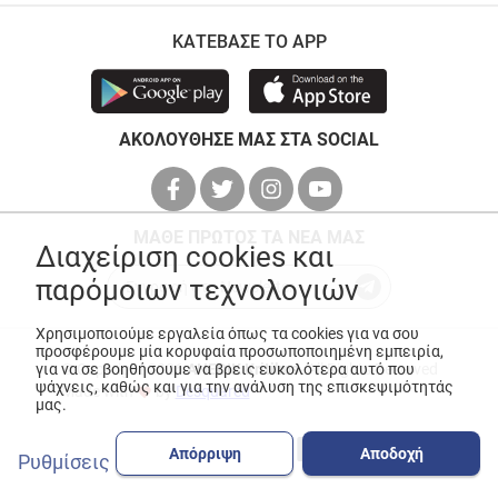
ΚΑΤΕΒΑΣΕ ΤΟ APP
ΑΚΟΛΟΥΘΗΣΕ ΜΑΣ ΣΤΑ SOCIAL
ΜΑΘΕ ΠΡΩΤΟΣ ΤΑ ΝΕΑ ΜΑΣ
Διαχείριση cookies και
παρόμοιων τεχνολογιών
Χρησιμοποιούμε εργαλεία όπως τα cookies για να σου
προσφέρουμε μία κορυφαία προσωποποιημένη εμπειρία,
για να σε βοηθήσουμε να βρεις ευκολότερα αυτό που
© Copyright 2026
ANEDIK Kritikos
. All Rights Reserved
ψάχνεις, καθώς και για την ανάλυση της επισκεψιμότητάς
Made with
by
Desquared
μας.
Απόρριψη
Αποδοχή
Ρυθμίσεις