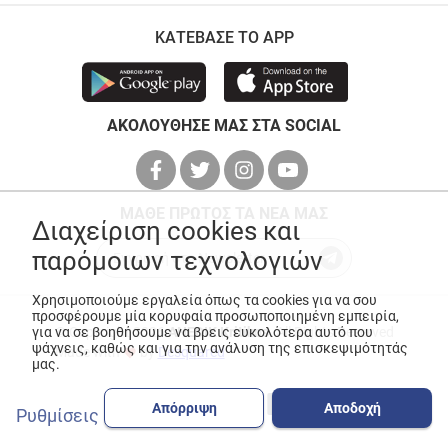
ΚΑΤΕΒΑΣΕ ΤΟ APP
ΑΚΟΛΟΥΘΗΣΕ ΜΑΣ ΣΤΑ SOCIAL
ΜΑΘΕ ΠΡΩΤΟΣ ΤΑ ΝΕΑ ΜΑΣ
Διαχείριση cookies και
παρόμοιων τεχνολογιών
Χρησιμοποιούμε εργαλεία όπως τα cookies για να σου
προσφέρουμε μία κορυφαία προσωποποιημένη εμπειρία,
για να σε βοηθήσουμε να βρεις ευκολότερα αυτό που
© Copyright 2026
ANEDIK Kritikos
. All Rights Reserved
ψάχνεις, καθώς και για την ανάλυση της επισκεψιμότητάς
Made with
by
Desquared
μας.
Απόρριψη
Αποδοχή
Ρυθμίσεις