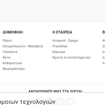
ΔΗΜΟΦΙΛΗ
Η ΕΤΑΙΡΕΙΑ
Β
Πάνες
Ιστορικό - Όραμα
Φ
Οπωροπωλείο - Μαναβική
Franchise
Ε
Γιαούρτια
Καριέρα
Σ
Φέτα
Βρείτε το κατάστημά σας
Δ
Καθαριστικά
G
Μωρομάντηλα
ΑΚΟΛΟΥΘΗΣΕ ΜΑΣ ΣΤΑ SOCIAL
ρόμοιων τεχνολογιών