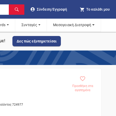
Σύνδεση/Εγγραφή
Το καλάθι μου
ards
Συνταγές
Μεσογειακή Διατροφή
με!
Δες πώς εξυπηρετείσαι
Προσθήκη στα
αγαπημένα
ροϊόντος 724977