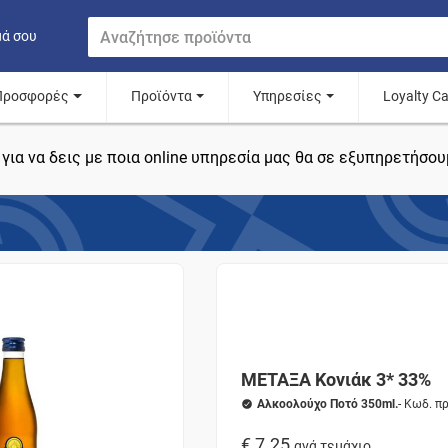
μά σου
Προσφορές
Προϊόντα
Υπηρεσίες
Loyalty C
για να δεις με ποια online υπηρεσία μας θα σε εξυπηρετήσου
ΜΕΤΑΞΑ Κονιάκ 3* 33%
Αλκοολούχο Ποτό 350ml.
- Κωδ. π
€ 7.25
ανά τεμάχιο