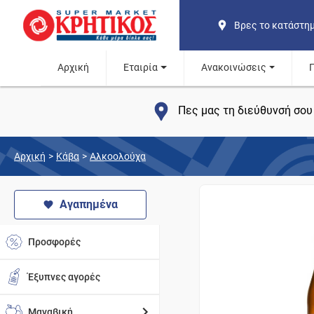
Βρες το κατάστη
Αρχική
Εταιρία
Ανακοινώσεις
Πες μας τη διεύθυνσή σου 
Αρχική
>
Κάβα
>
Αλκοολούχα
Αγαπημένα
Προσφορές
Έξυπνες αγορές
Μαναβική