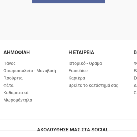
ΔΗΜΟΦΙΛΗ
Η ΕΤΑΙΡΕΙΑ
Β
Πάνες
Ιστορικό - Όραμα
Φ
Οπωροπωλείο - Μαναβική
Franchise
Ε
Γιαούρτια
Καριέρα
Σ
Φέτα
Βρείτε το κατάστημά σας
Δ
Καθαριστικά
G
Μωρομάντηλα
ΑΚΟΛΟΥΘΗΣΕ ΜΑΣ ΣΤΑ SOCIAL