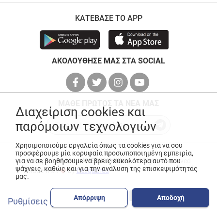
ΚΑΤΕΒΑΣΕ ΤΟ APP
ΑΚΟΛΟΥΘΗΣΕ ΜΑΣ ΣΤΑ SOCIAL
ΜΑΘΕ ΠΡΩΤΟΣ ΤΑ ΝΕΑ ΜΑΣ
Διαχείριση cookies και
παρόμοιων τεχνολογιών
Χρησιμοποιούμε εργαλεία όπως τα cookies για να σου
προσφέρουμε μία κορυφαία προσωποποιημένη εμπειρία,
για να σε βοηθήσουμε να βρεις ευκολότερα αυτό που
© Copyright 2026
ANEDIK Kritikos
. All Rights Reserved
ψάχνεις, καθώς και για την ανάλυση της επισκεψιμότητάς
Made with
by
Desquared
μας.
Απόρριψη
Αποδοχή
Ρυθμίσεις