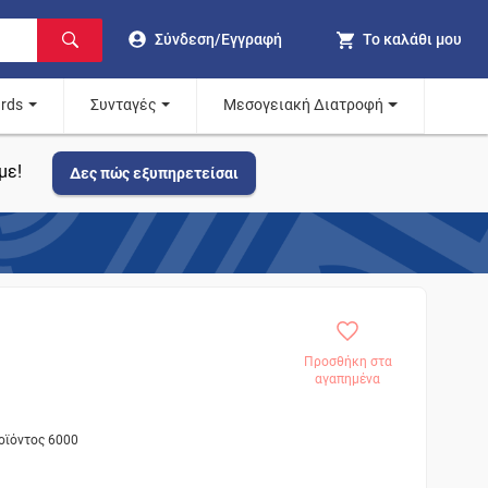
Σύνδεση/Εγγραφή
Το καλάθι μου
ards
Συνταγές
Μεσογειακή Διατροφή
με!
Δες πώς εξυπηρετείσαι
Προσθήκη στα
αγαπημένα
ροϊόντος 6000