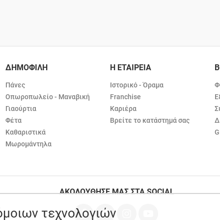
ΔΗΜΟΦΙΛΗ
Η ΕΤΑΙΡΕΙΑ
Β
Πάνες
Ιστορικό - Όραμα
Φ
Οπωροπωλείο - Μαναβική
Franchise
Ε
Γιαούρτια
Καριέρα
Σ
Φέτα
Βρείτε το κατάστημά σας
Δ
Καθαριστικά
G
Μωρομάντηλα
ΑΚΟΛΟΥΘΗΣΕ ΜΑΣ ΣΤΑ SOCIAL
ρόμοιων τεχνολογιών