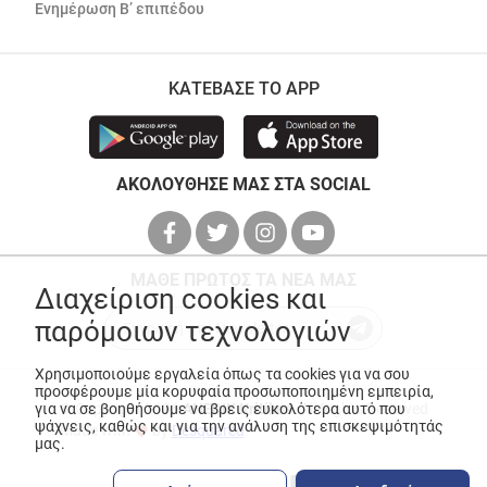
Ενημέρωση Β’ επιπέδου
ΚΑΤΕΒΑΣΕ ΤΟ APP
ΑΚΟΛΟΥΘΗΣΕ ΜΑΣ ΣΤΑ SOCIAL
ΜΑΘΕ ΠΡΩΤΟΣ ΤΑ ΝΕΑ ΜΑΣ
Διαχείριση cookies και
παρόμοιων τεχνολογιών
Χρησιμοποιούμε εργαλεία όπως τα cookies για να σου
προσφέρουμε μία κορυφαία προσωποποιημένη εμπειρία,
για να σε βοηθήσουμε να βρεις ευκολότερα αυτό που
© Copyright 2026
ANEDIK Kritikos
. All Rights Reserved
ψάχνεις, καθώς και για την ανάλυση της επισκεψιμότητάς
Made with
by
Desquared
μας.