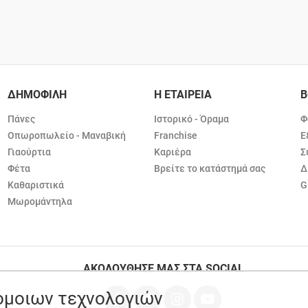
ΔΗΜΟΦΙΛΗ
Η ΕΤΑΙΡΕΙΑ
Β
Πάνες
Ιστορικό - Όραμα
Φ
Οπωροπωλείο - Μαναβική
Franchise
Ε
Γιαούρτια
Καριέρα
Σ
Φέτα
Βρείτε το κατάστημά σας
Δ
Καθαριστικά
G
Μωρομάντηλα
ΑΚΟΛΟΥΘΗΣΕ ΜΑΣ ΣΤΑ SOCIAL
ρόμοιων τεχνολογιών