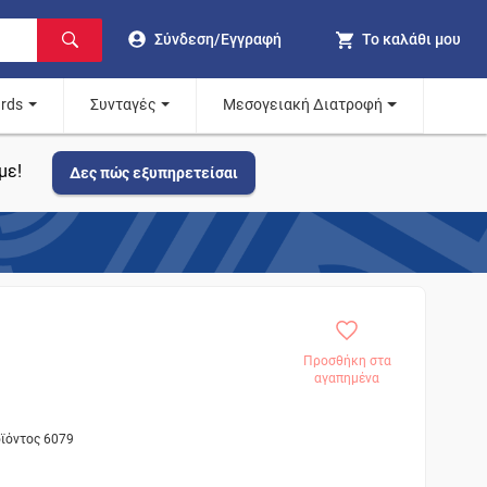
Σύνδεση/Εγγραφή
Το καλάθι μου
ards
Συνταγές
Μεσογειακή Διατροφή
με!
Δες πώς εξυπηρετείσαι
Προσθήκη στα
αγαπημένα
οϊόντος 6079