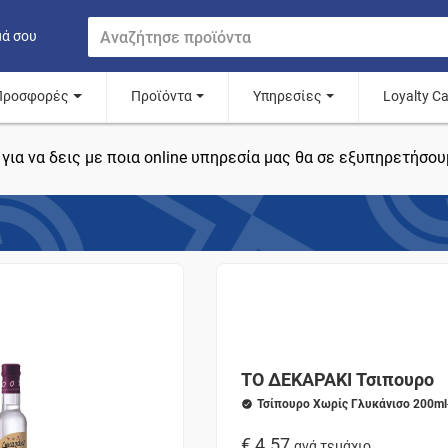
μά σου
Προσφορές
Προϊόντα
Υπηρεσίες
Loyalty C
για να δεις με ποια online υπηρεσία μας θα σε εξυπηρετήσου
ΤΟ ΔΕΚΑΡΑΚΙ Τσιπουρο
Τσίπουρο Χωρίς Γλυκάνισο 200ml
€ 4.57
ανά τεμάχιο