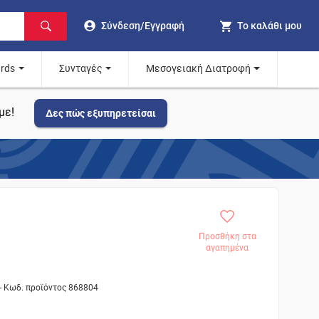
Σύνδεση/Εγγραφή
Το καλάθι μου
ards
Συνταγές
Μεσογειακή Διατροφή
με!
Δες πώς εξυπηρετείσαι
Προσθήκη στα
αγαπημένα
- Κωδ. προϊόντος 868804