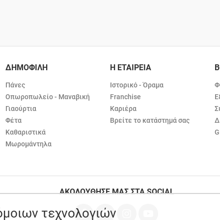
ΔΗΜΟΦΙΛΗ
Η ΕΤΑΙΡΕΙΑ
Β
Πάνες
Ιστορικό - Όραμα
Φ
Οπωροπωλείο - Μαναβική
Franchise
Ε
Γιαούρτια
Καριέρα
Σ
Φέτα
Βρείτε το κατάστημά σας
Δ
Καθαριστικά
G
Μωρομάντηλα
ΑΚΟΛΟΥΘΗΣΕ ΜΑΣ ΣΤΑ SOCIAL
ρόμοιων τεχνολογιών