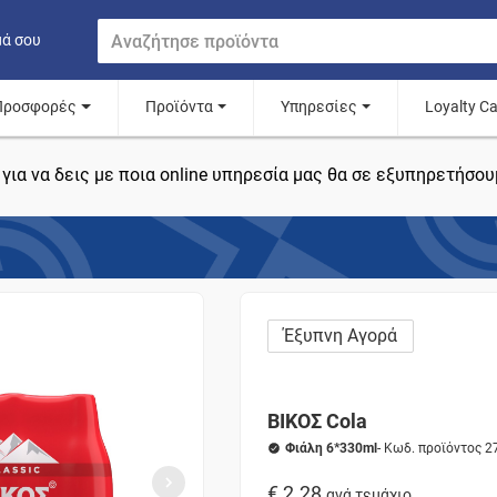
μά σου
Προσφορές
Προϊόντα
Υπηρεσίες
Loyalty C
για να δεις με ποια online υπηρεσία μας θα σε εξυπηρετήσου
Έξυπνη Αγορά
ΒΙΚΟΣ Cola
Φιάλη 6*330ml
- Κωδ. προϊόντος 
€ 2.28
ανά τεμάχιο