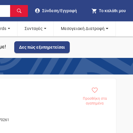
Σύνδεση/Εγγραφή
Το καλάθι μου
ards
Συνταγές
Μεσογειακή Διατροφή
με!
Δες πώς εξυπηρετείσαι
Προσθήκη στα
αγαπημένα
270261