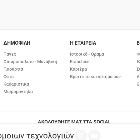
ΔΗΜΟΦΙΛΗ
Η ΕΤΑΙΡΕΙΑ
Β
Πάνες
Ιστορικό - Όραμα
Φ
Οπωροπωλείο - Μαναβική
Franchise
Ε
Γιαούρτια
Καριέρα
Σ
Φέτα
Βρείτε το κατάστημά σας
Δ
Καθαριστικά
G
Μωρομάντηλα
ΑΚΟΛΟΥΘΗΣΕ ΜΑΣ ΣΤΑ SOCIAL
ρόμοιων τεχνολογιών