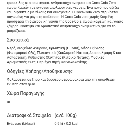
φυσαλίδες στο εσωτερικό. Ανθρακούχο αναψυκτικό Coca-Cola Zero
χωρίς Καφεΐνη με έντονες απολαυστικές γεύσεις. Ένα ποτό που αξίζει
να μοιραστείς με φίλους και οικογένεια. Η Coca-Cola Zero σερβίρεται
παγωμένη για μέγιστη απόλαυση. Η Coca-Cola zero χωρίς Καφεΐνη
προσφέρει τη διαχρονική γεύση της Coca-Cola, χωρίς καφεΐνη και χωρίς
ζάχαρη. Νόστιμο και δροσιστικό ανθρακούχο αναψυκτικό, για να το
μοιράζεσαι.
Συστατικά
Nερό, Διοξείδιο Άνθρακα, Χρωστική (E 150d), Μέσο Οξίνισης
(Φωσφορικό Οξύ), Γλυκαντικά (Κυκλαμικό Νάτριο, Ακεσουλφάμη Κ και
Ασπαρτάμη), Ρυθμιστής Οξύτητας (Κιτρικό Νάτριο), Φυσικές
Aρωματικές Ύλες. Περιέχει πηγή Φαινυλαλανίνης
Οδηγίες Χρήσης/Αποθήκευσης
Φυλάσσεται σε ξηρό και δροσερό μέρος, μακριά από την απευθείας
έκθεση στον ήλιο.
Χώρα Παραγωγής
gr
Διατροφικά Στοιχεία
(ανά 100g)
Ενέργεια (kj/kcal)
0.9 kj / 0.2 kcal