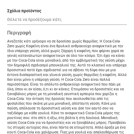
Σχόλια προϊόντος
Περιγραφή
Αναζητάς κάτι γρήγορο να σε δροσίσει χωρίς θερμίδες. Η Coca-Cola
Zero χωρίς Καφεΐνη είναι ένα θρυλικό ανθρακούχο αναψυκτικό με την
ίδια υπέροχη γεύση, αλλά χωρίς ζάχαρη ή καφεΐνη, που φέρνει χαρά σε
γενιές καταναλωτών αναψυκτικών σε όλο τον κόσμο. Ό,τι έχει να κάνει
με την Coca-Cola είναι μοναδικό, από την εμβληματική της γεύση μέχρι
τον δημοφιλή σχεδιασμό μπουκαλιού της. Αυτό το κλασικό και υπέροχα
δροσιστικό ποτό έχει σχεδιαστεί για να σβήνει τη δίψα σου με μια
έντονα διαπεραστική και γλυκιά γεύση, χωρίς θερμίδες ή καφεΐνη. Αλλά
δεν είναι μόνο η υπέροχη γεύση. Η Coca-Cola Zero είναι πολλά
περισσότερα. Είναι το απόλυτο ανθρακούχο αναψυκτικό που πάει με
όλα, όπου κι αν είσαι, ό,τι κι αν κάνεις. Ετοιμάσου να δροσιστείς και να
ξαναβάλεις μπρος με τη μοναδική γευστική εμπειρία που χαρίζει η
Coca-Cola: την ένταση της δροσιάς που ακολουθείται από τις
φυσαλίδες που σκάνε με μια μοναδική, απίστευτη γεύση. Κάνε μια
παύση, απόλαυσε τη δροσιστική γεύση και άσε τον εαυτό σου να
ταξιδέψει με κάθε γουλιά. Κάνε το αναψυκτικό Coca-Cola μέρος της
ρουτίνας σου: στο σπίτι ή έξω, στη βόλτα ή στη δουλειά. Μοναδική
γεύση Coca-Cola για να δροσιστείς και να ξαναβάλεις μπρος. Πρεσβεύει
τις στιγμές ευτυχίας σου, είναι πάντα σε ετοιμότητα. Απλά άραξε με ένα
κουτί Coca-Cola και χαλάρωσε. Πιες μια γουλιά και απελευθέρωσε τις