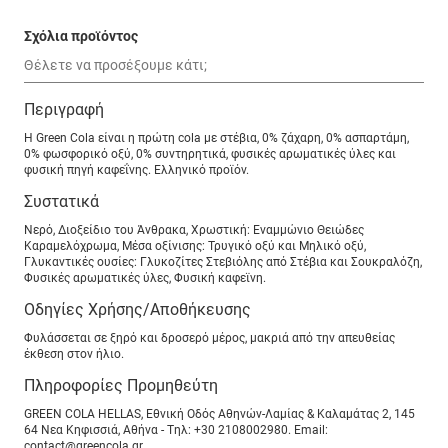
Σχόλια προϊόντος
Περιγραφή
H Green Cola είναι η πρώτη cola με στέβια, 0% ζάχαρη, 0% ασπαρτάμη,
0% φωσφορικό οξύ, 0% συντηρητικά, φυσικές αρωματικές ύλες και
φυσική πηγή καφεΐνης. Ελληνικό προϊόν.
Συστατικά
Νερό, Διοξείδιο του Άνθρακα, Χρωστική: Εναμμώνιο Θειώδες
Καραμελόχρωμα, Μέσα οξίνισης: Τρυγικό οξύ και Μηλικό οξύ,
Γλυκαντικές ουσίες: Γλυκοζίτες Στεβιόλης από Στέβια και Σουκραλόζη,
Φυσικές αρωματικές ύλες, Φυσική καφεϊνη.
Οδηγίες Χρήσης/Αποθήκευσης
Φυλάσσεται σε ξηρό και δροσερό μέρος, μακριά από την απευθείας
έκθεση στον ήλιο.
Πληροφορίες Προμηθεύτη
GREEN COLA HELLAS, Εθνική Οδός Αθηνών-Λαμίας & Καλαμάτας 2, 145
64 Νεα Κηφισσιά, Aθήνα - Tηλ: +30 2108002980. Email:
contact@greencola.gr