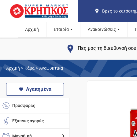
Βρες το κατάστη
Αρχική
Εταιρία
Ανακοινώσεις
Πες μας τη διεύθυνσή σου 
Αρχική
>
Κάβα
>
Αναψυκτικά
Αγαπημένα
Προσφορές
Έξυπνες αγορές
Μαναβική