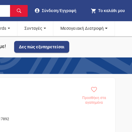
Σύνδεση/Εγγραφή
Το καλάθι μου
ards
Συνταγές
Μεσογειακή Διατροφή
με!
Δες πώς εξυπηρετείσαι
Προσθήκη στα
αγαπημένα
017892