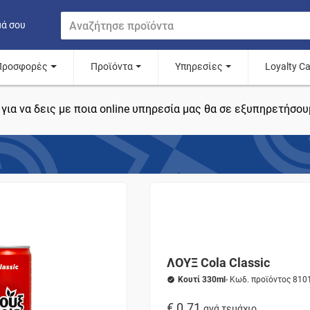
μά σου
Προσφορές
Προϊόντα
Υπηρεσίες
Loyalty C
για να δεις με ποια online υπηρεσία μας θα σε εξυπηρετήσου
ΛΟΥΞ Cola Classic
Κουτί 330ml
- Κωδ. προϊόντος 81
€ 0.71
ανά τεμάχιο