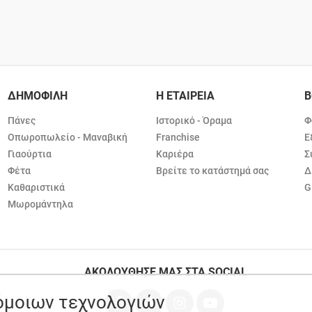
ΔΗΜΟΦΙΛΗ
Η ΕΤΑΙΡΕΙΑ
Β
Πάνες
Ιστορικό - Όραμα
Φ
Οπωροπωλείο - Μαναβική
Franchise
Ε
Γιαούρτια
Καριέρα
Σ
Φέτα
Βρείτε το κατάστημά σας
Δ
Καθαριστικά
G
Μωρομάντηλα
ΑΚΟΛΟΥΘΗΣΕ ΜΑΣ ΣΤΑ SOCIAL
ρόμοιων τεχνολογιών