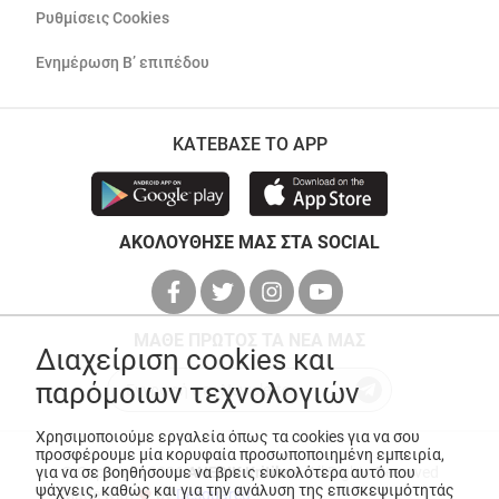
Ρυθμίσεις Cookies
Ενημέρωση Β’ επιπέδου
ΚΑΤΕΒΑΣΕ ΤΟ APP
ΑΚΟΛΟΥΘΗΣΕ ΜΑΣ ΣΤΑ SOCIAL
ΜΑΘΕ ΠΡΩΤΟΣ ΤΑ ΝΕΑ ΜΑΣ
Διαχείριση cookies και
παρόμοιων τεχνολογιών
Χρησιμοποιούμε εργαλεία όπως τα cookies για να σου
προσφέρουμε μία κορυφαία προσωποποιημένη εμπειρία,
για να σε βοηθήσουμε να βρεις ευκολότερα αυτό που
© Copyright 2026
ANEDIK Kritikos
. All Rights Reserved
ψάχνεις, καθώς και για την ανάλυση της επισκεψιμότητάς
Made with
by
Desquared