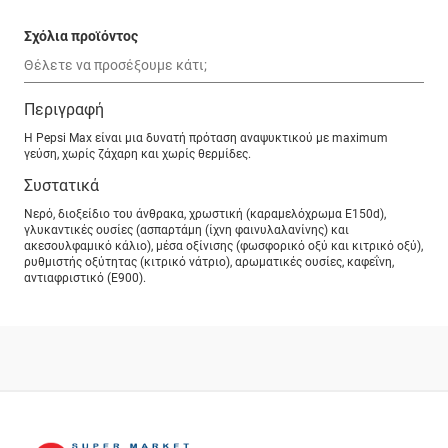
Σχόλια προϊόντος
Περιγραφή
Η Pepsi Max είναι μια δυνατή πρόταση αναψυκτικού με maximum
γεύση, χωρίς ζάχαρη και χωρίς θερμίδες.
Συστατικά
Νερό, διοξείδιο του άνθρακα, χρωστική (καραμελόχρωμα Ε150d),
γλυκαντικές ουσίες (ασπαρτάμη (ίχνη φαινυλαλανίνης) και
ακεσουλφαμικό κάλιο), μέσα οξίνισης (φωσφορικό οξύ και κιτρικό οξύ),
ρυθμιστής οξύτητας (κιτρικό νάτριο), αρωματικές ουσίες, καφεΐνη,
αντιαφριστικό (Ε900).