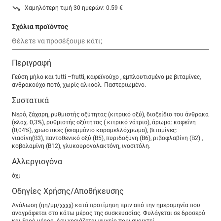
Χαμηλότερη τιμή 30 ημερών: 0.59 €
Σχόλια προϊόντος
Περιγραφή
Γεύση μήλο και tutti –frutti, καφεϊνούχο , εμπλουτισμένο με βιταμίνες,
ανθρακούχο ποτό, χωρίς αλκοόλ. Παστεριωμένο.
Συστατικά
Νερό, ζάχαρη, ρυθμιστής οξύτητας (κιτρικό οξύ), διοξείδιο του άνθρακα
(ελαχ. 0,3%), ρυθμιστής οξύτητας ( κιτρικό νάτριο), άρωμα: καφεΐνη
(0,04%), χρωστικές (εναμμόνιο καραμελλόχρωμα), βιταμίνες:
νιασίνη(Β3), παντοθενικό οξύ (Β5), πυριδοξύνη (Β6), ριβοφλαβίνη (Β2) ,
κοβαλαμίνη (Β12), γλυκουρονολακτόνη, ινοσιτόλη.
Αλλεργιογόνα
όχι
Οδηγίες Χρήσης/Αποθήκευσης
Ανάλωση (ηη/μμ/χχχχ) κατά προτίμηση πριν από την ημερομηνία που
αναγράφεται στο κάτω μέρος της συσκευασίας. Φυλάγεται σε δροσερό