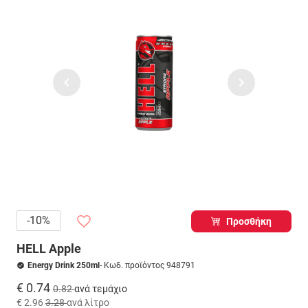
-10%
Προσθήκη
HELL Apple
Energy Drink 250ml
- Κωδ. προϊόντος 948791
€ 0.74
0.82
ανά τεμάχιο
€ 2.96
3.28
ανά λίτρο