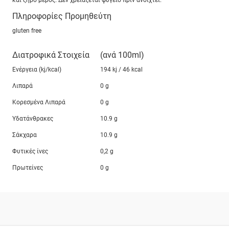
και ξηρό μέρος. Δεν χρειάζεται ψυγείο πριν ανοιχτεί.
Πληροφορίες Προμηθεύτη
gluten free
Διατροφικά Στοιχεία
(ανά 100ml)
Ενέργεια (kj/kcal)
194 kj / 46 kcal
Λιπαρά
0 g
Κορεσμένα Λιπαρά
0 g
Υδατάνθρακες
10.9 g
Σάκχαρα
10.9 g
Φυτικές ίνες
0,2 g
Πρωτείνες
0 g