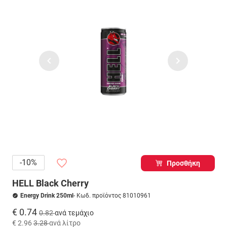
-10%
Προσθήκη
HELL Black Cherry
Energy Drink 250ml
- Κωδ. προϊόντος 81010961
€ 0.74
0.82
ανά τεμάχιο
€ 2.96
3.28
ανά λίτρο