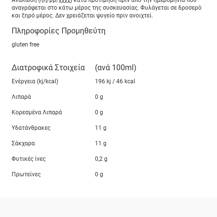
Ανάλωση (ηη/μμ/χχχχ) κατά προτίμηση πριν από την ημερομηνία που
αναγράφεται στο κάτω μέρος της συσκευασίας. Φυλάγεται σε δροσερό
και ξηρό μέρος. Δεν χρειάζεται ψυγείο πριν ανοιχτεί.
Πληροφορίες Προμηθεύτη
gluten free
Διατροφικά Στοιχεία
(ανά 100ml)
Ενέργεια (kj/kcal)
196 kj / 46 kcal
Λιπαρά
0 g
Κορεσμένα Λιπαρά
0 g
Υδατάνθρακες
11 g
Σάκχαρα
11 g
Φυτικές ίνες
0,2 g
Πρωτείνες
0 g