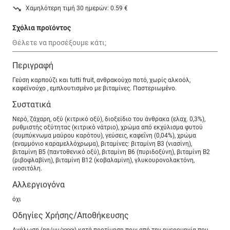
Χαμηλότερη τιμή 30 ημερών: 0.59 €
Σχόλια προϊόντος
Περιγραφή
Γεύση καρπούζι και tutti fruit, ανθρακούχο ποτό, χωρίς αλκοόλ,
καφεϊνούχο , εμπλουτισμένο με βιταμίνες. Παστεριωμένο.
Συστατικά
Νερό, ζάχαρη, oξύ (κιτρικό οξύ), διοξείδιο του άνθρακα (ελαχ. 0,3%),
ρυθμιστής οξύτητας (κιτρικό νάτριο), χρώμα από εκχύλισμα φυτού
(συμπύκνωμα μαύρου καρότου), γεύσεις, καφεΐνη (0,04%), χρώμα
(εναμμόνιο καραμελλόχρωμα), βιταμίνες: βιταμίνη Β3 (νιασίνη),
βιταμίνη Β5 (παντοθενικό οξύ), βιταμίνη Β6 (πυριδοξύνη), βιταμίνη Β2
(ριβοφλαβίνη), βιταμίνη Β12 (κοβαλαμίνη), γλυκουρονολακτόνη,
ινοσιτόλη.
Αλλεργιογόνα
όχι
Οδηγίες Χρήσης/Αποθήκευσης