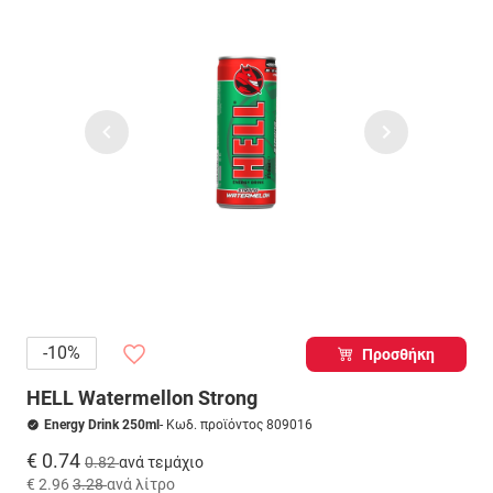
-10%
Προσθήκη
HELL Watermellon Strong
Energy Drink 250ml
- Κωδ. προϊόντος 809016
€ 0.74
0.82
ανά τεμάχιο
€ 2.96
3.28
ανά λίτρο