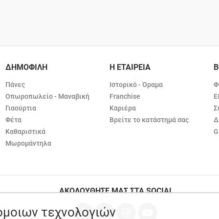
ΔΗΜΟΦΙΛΗ
Η ΕΤΑΙΡΕΙΑ
Β
Πάνες
Ιστορικό - Όραμα
Φ
Οπωροπωλείο - Μαναβική
Franchise
Ε
Γιαούρτια
Καριέρα
Σ
Φέτα
Βρείτε το κατάστημά σας
Δ
Καθαριστικά
G
Μωρομάντηλα
ΑΚΟΛΟΥΘΗΣΕ ΜΑΣ ΣΤΑ SOCIAL
ρόμοιων τεχνολογιών