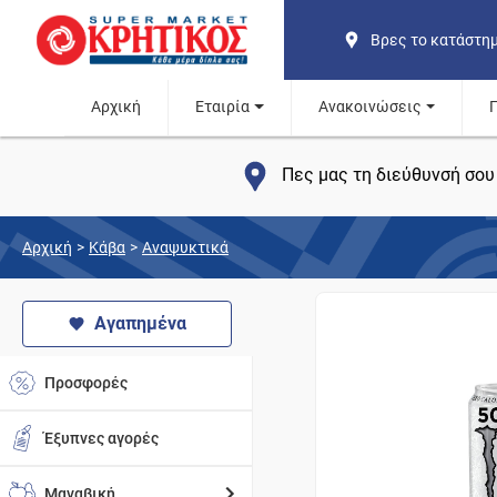
Βρες το κατάστη
Αρχική
Εταιρία
Ανακοινώσεις
Πες μας τη διεύθυνσή σου 
Αρχική
>
Κάβα
>
Αναψυκτικά
Αγαπημένα
Προσφορές
Έξυπνες αγορές
Μαναβική