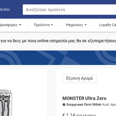
μά σου
Προσφορές
Προϊόντα
Υπηρεσίες
Loyalty C
για να δεις με ποια online υπηρεσία μας θα σε εξυπηρετήσου
Έξυπνη Αγορά
MONSTER Ultra Zero
Ενεργειακό Ποτό 500ml
- Κωδ. πρ
€ 1.14
ανά τεμάχιο