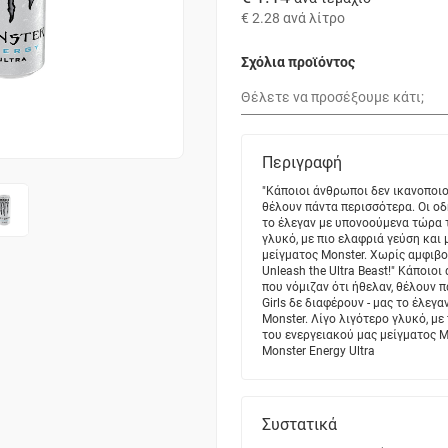
€ 2.28
ανά λίτρο
Σχόλια προϊόντος
Περιγραφή
"Κάποιοι άνθρωποι δεν ικανοποιο
θέλουν πάντα περισσότερα. Οι οδη
το έλεγαν με υπονοούμενα τώρα τ
γλυκό, με πιο ελαφριά γεύση και
μείγματος Monster. Χωρίς αμφιβολ
Unleash the Ultra Beast!" Κάποιο
που νόμιζαν ότι ήθελαν, θέλουν 
Girls δε διαφέρουν - μας το έλε
Monster. Λίγο λιγότερο γλυκό, με
του ενεργειακού μας μείγματος Mo
Monster Energy Ultra
Συστατικά