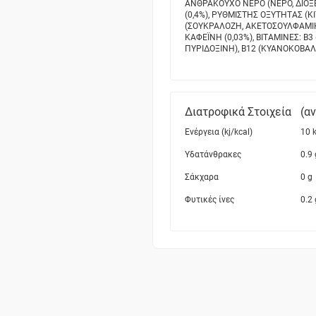
ΑΝΘΡΑΚΟΥΧΟ ΝΕΡΟ (ΝΕΡΟ, ∆ΙΟΞΕΙ
(0,4%), ΡΥΘΜΙΣΤΗΣ ΟΞΥΤΗΤΑΣ (Κ
(ΣΟΥΚΡΑΛOΖΗ, ΑΚΕΤΟΣΟΥΛΦΑΜΙΚO
ΚΑΦΕΪΝΗ (0,03%), ΒΙΤΑΜΙΝΕΣ: B3
ΠΥΡΙ∆ΟΞΙΝΗ), B12 (ΚΥΑΝΟΚΟΒΑΛΑ
Διατροφικά Στοιχεία
(α
Ενέργεια (kj/kcal)
10 k
Υδατάνθρακες
0.9 
Σάκχαρα
0 g
Φυτικές ίνες
0.2 