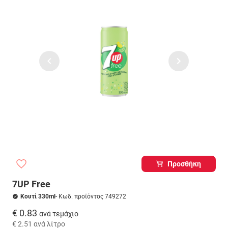
Προσθήκη
7UP Free
Κουτί 330ml
- Κωδ. προϊόντος 749272
€ 0.83
ανά τεμάχιο
€ 2.51
ανά λίτρο