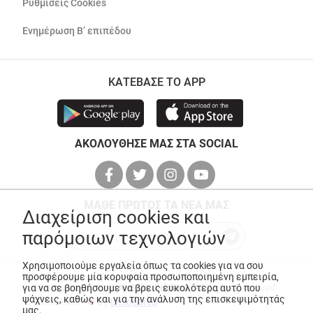
Ρυθμίσεις Cookies
Ενημέρωση Β’ επιπέδου
ΚΑΤΕΒΑΣΕ ΤΟ APP
ΑΚΟΛΟΥΘΗΣΕ ΜΑΣ ΣΤΑ SOCIAL
ΜΑΘΕ ΠΡΩΤΟΣ ΤΑ ΝΕΑ ΜΑΣ
Διαχείριση cookies και
παρόμοιων τεχνολογιών
Χρησιμοποιούμε εργαλεία όπως τα cookies για να σου
προσφέρουμε μία κορυφαία προσωποποιημένη εμπειρία,
για να σε βοηθήσουμε να βρεις ευκολότερα αυτό που
© Copyright 2026
ANEDIK Kritikos
. All Rights Reserved
ψάχνεις, καθώς και για την ανάλυση της επισκεψιμότητάς
Made with
by
Desquared
μας.