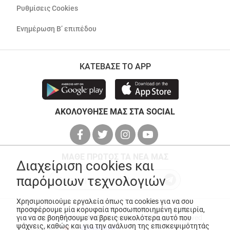
Ρυθμίσεις Cookies
Ενημέρωση Β’ επιπέδου
ΚΑΤΕΒΑΣΕ ΤΟ APP
ΑΚΟΛΟΥΘΗΣΕ ΜΑΣ ΣΤΑ SOCIAL
ΜΑΘΕ ΠΡΩΤΟΣ ΤΑ ΝΕΑ ΜΑΣ
Διαχείριση cookies και
παρόμοιων τεχνολογιών
Χρησιμοποιούμε εργαλεία όπως τα cookies για να σου
προσφέρουμε μία κορυφαία προσωποποιημένη εμπειρία,
για να σε βοηθήσουμε να βρεις ευκολότερα αυτό που
© Copyright 2026
ANEDIK Kritikos
. All Rights Reserved
ψάχνεις, καθώς και για την ανάλυση της επισκεψιμότητάς
Made with
by
Desquared