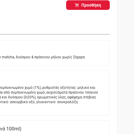
Προσθήκη
ύ matcha, δυόσμου & πράσινου μήλου χωρίς ζάχαρη
συμπυκνωμένο χυμό (1%), ρυθμιστές οξύτητας: μηλικό και
ola από συμπυκνωμένο χυμό, εκχυλίσματα πράσινου τσαγιού
%) και δυόσμου (0,03%), αρωματικές ύλες, αφέψημα στέβιας
δωτικό: ασκορβικό οξύ, γλυκαντικό: σουκραλόζη.
ανά 100ml)