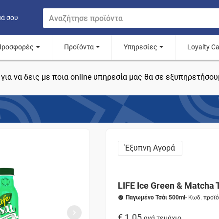
μά σου
Προσφορές
Προϊόντα
Υπηρεσίες
Loyalty C
για να δεις με ποια online υπηρεσία μας θα σε εξυπηρετήσου
Έξυπνη Αγορά
LIFE Ice Green & Matcha 
Παγωμένο Τσάι 500ml
- Κωδ. προϊ
€ 1.05
ανά τεμάχιο