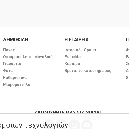
ΔΗΜΟΦΙΛΗ
Η ΕΤΑΙΡΕΙΑ
Β
Πάνες
Ιστορικό - Όραμα
Φ
Οπωροπωλείο - Μαναβική
Franchise
Ε
Γιαούρτια
Καριέρα
Σ
Φέτα
Βρείτε το κατάστημά σας
Δ
Καθαριστικά
G
Μωρομάντηλα
ΑΚΟΛΟΥΘΗΣΕ ΜΑΣ ΣΤΑ SOCIAL
ρόμοιων τεχνολογιών