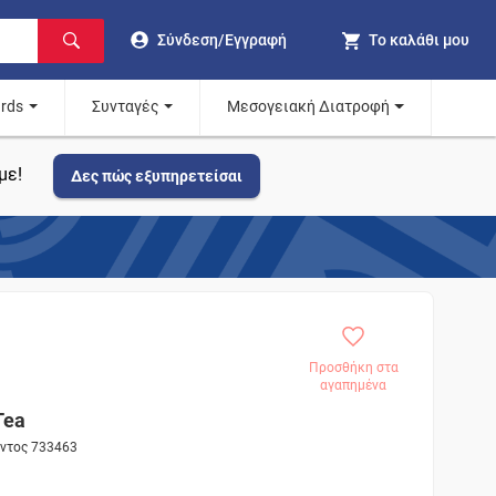
Σύνδεση/Εγγραφή
Το καλάθι μου
ards
Συνταγές
Μεσογειακή Διατροφή
με!
Δες πώς εξυπηρετείσαι
Προσθήκη στα
αγαπημένα
Tea
όντος 733463