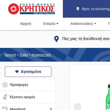
Βρες το κατάστη
Αρχική
Εταιρία
Ανακοινώσεις
Πες μας τη διεύθυνσή σου 
Αρχική
>
Κάβα
>
Αναψυκτικά
Αγαπημένα
Προσφορές
Έξυπνες αγορές
Μαναβική