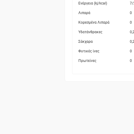
Ενέργεια (kj/kcal)
7/
Λιπαρά
0
Κορεσμένα Λιπαρά
0
Υδατάνθρακες
0,
Σάκχαρα
0,
Φυτικές ίνες
0
Πρωτείνες
0