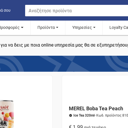
μά σου
Προσφορές
Προϊόντα
Υπηρεσίες
Loyalty C
για να δεις με ποια online υπηρεσία μας θα σε εξυπηρετήσου
MEREL Boba Tea Peach
Ice Tea 320ml
- Κωδ. προϊόντος 81
€ 1.99
ανά τεμάχιο