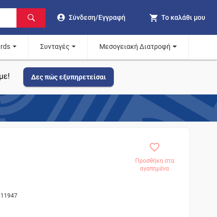
Σύνδεση/Εγγραφή
Το καλάθι μου
ards
Συνταγές
Μεσογειακή Διατροφή
με!
Δες πώς εξυπηρετείσαι
Προσθήκη στα
αγαπημένα
011947