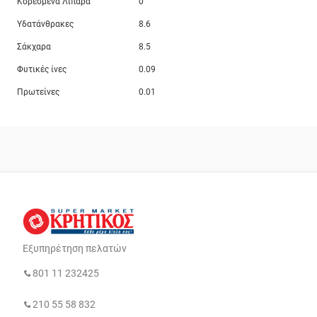
Κορεσμένα Λιπαρά
0
Υδατάνθρακες
8.6
Σάκχαρα
8.5
Φυτικές ίνες
0.09
Πρωτείνες
0.01
Εξυπηρέτηση πελατών
801 11 232425
210 55 58 832