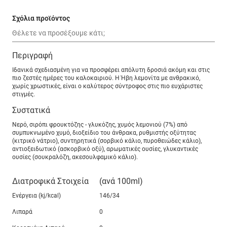
Σχόλια προϊόντος
Περιγραφή
Ιδανικά σχεδιασμένη για να προσφέρει απόλυτη δροσιά ακόμη και στις
πιο ζεστές ημέρες του καλοκαιριού. Η Ήβη λεμονίτα με ανθρακικό,
χωρίς χρωστικές, είναι ο καλύτερος σύντροφος στις πιο ευχάριστες
στιγμές.
Συστατικά
Νερό, σιρόπι φρουκτόζης - γλυκόζης, χυμός λεμονιού (7%) από
συμπυκνωμένο χυμό, διοξείδιο του άνθρακα, ρυθμιστής οξύτητας
(κιτρικό νάτριο), συντηρητικά (σορβικό κάλιο, πυροθειώδες κάλιο),
αντιοξειδωτικό (ασκορβικό οξύ), αρωματικές ουσίες, γλυκαντικές
ουσίες (σουκραλόζη, ακεσουλφαμικό κάλιο).
Διατροφικά Στοιχεία
(ανά 100ml)
Ενέργεια (kj/kcal)
146/34
Λιπαρά
0